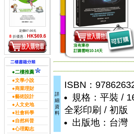
定價87.00元
HK$69.6
8
折優惠：
沒有庫存
訂購需時10-14天
●二樓推薦
●文學小說
ISBN：9786263
●商業理財
詳
規格：平裝 / 160頁
●藝術設計
細
●人文史地
資
全彩印刷 / 初版
●社會科學
料
出版地：台灣
●自然科普
●心理勵志