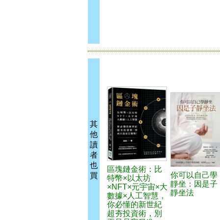
其
他
讀
者
也
區塊鏈金術：比
你可以自己學
買
特幣×以太坊
靜坐：因是子
×NFT×元宇宙×大
靜坐法
數據×人工智慧，
你必懂的新世紀
超夯投資術，別