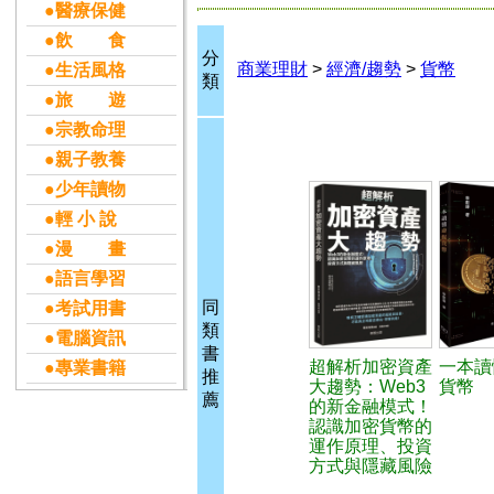
●醫療保健
●飲 食
分
商業理財
>
經濟/趨勢
>
貨幣
●生活風格
類
●旅 遊
●宗教命理
●親子教養
●少年讀物
●輕 小 說
●漫 畫
●語言學習
同
●考試用書
類
●電腦資訊
書
超解析加密資產
一本讀
●專業書籍
推
大趨勢：Web3
貨幣
薦
的新金融模式！
認識加密貨幣的
運作原理、投資
方式與隱藏風險