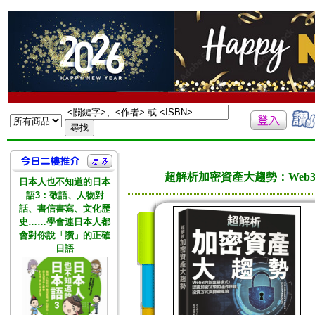
超解析加密資產大趨勢：We
日本人也不知道的日本
語3：敬語、人物對
話、書信書寫、文化歷
史……學會連日本人都
會對你說「讚」的正確
日語