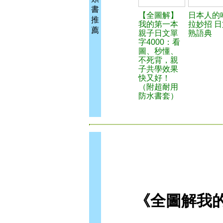
書
【全圖解】
日本人的
推
我的第一本
拉妙招 日
薦
親子日文單
熟語典
字4000：看
圖、秒懂、
不死背，親
子共學效果
快又好！
（附超耐用
防水書套）
《全圖解我