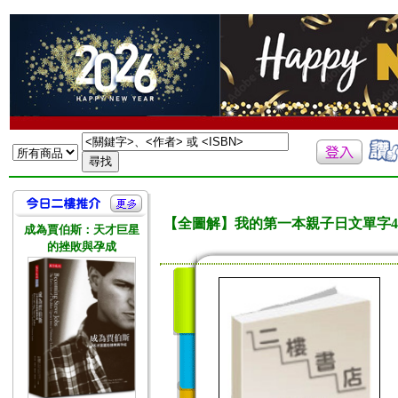
【全圖解】我的第一本親子日文單字4
成為賈伯斯：天才巨星
的挫敗與孕成