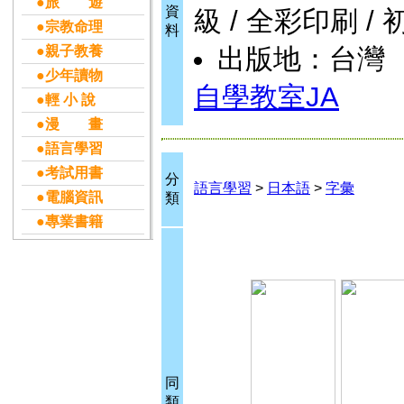
●旅 遊
資
級 / 全彩印刷 / 
●宗教命理
料
●親子教養
出版地：台灣
●少年讀物
自學教室JA
●輕 小 說
●漫 畫
●語言學習
●考試用書
分
語言學習
>
日本語
>
字彙
●電腦資訊
類
●專業書籍
同
類