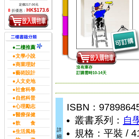
定價217.00元
HK$173.6
8
折優惠：
●二樓推薦
●文學小說
●商業理財
沒有庫存
●藝術設計
訂購需時10-14天
●人文史地
●社會科學
●自然科普
ISBN：9789864
●心理勵志
●醫療保健
叢書系列：
自
●飲 食
詳
規格：平裝 / 416頁
●生活風格
細