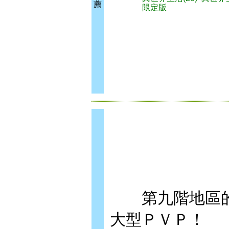
薦
限定版
第九階地區的
大型ＰＶＰ！