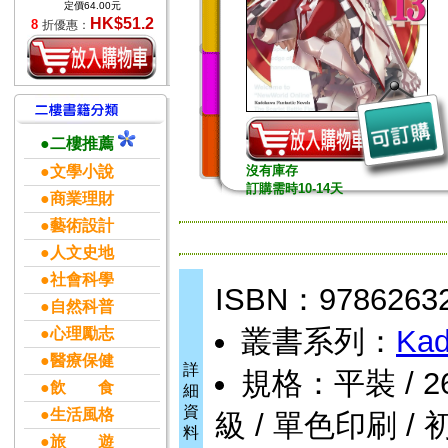
定價64.00元
HK$51.2
8
折優惠：
●二樓推薦
●文學小說
沒有庫存
訂購需時10-14天
●商業理財
●藝術設計
●人文史地
●社會科學
ISBN：9786263
●自然科普
叢書系列：
Kad
●心理勵志
●醫療保健
詳
規格：平裝 / 260頁
●飲 食
細
資
●生活風格
級 / 單色印刷 / 
料
●旅 遊