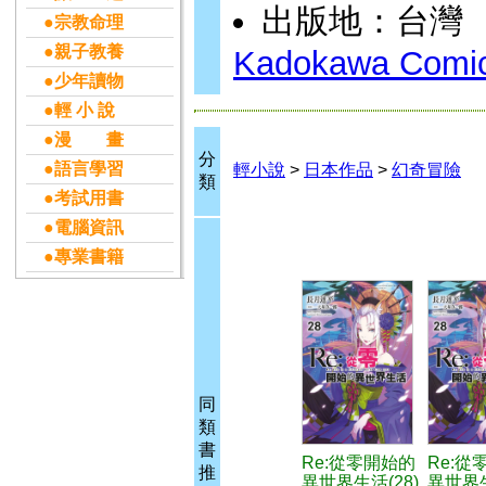
出版地：台灣
●宗教命理
●親子教養
Kadokawa Comic 
●少年讀物
●輕 小 說
●漫 畫
分
●語言學習
輕小說
>
日本作品
>
幻奇冒險
類
●考試用書
●電腦資訊
●專業書籍
同
類
書
Re:從零開始的
Re:從
推
異世界生活(28)
異世界生