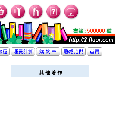
其 他 著 作