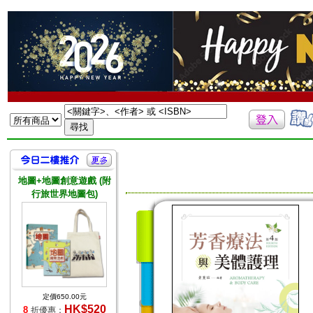
地圖+地圖創意遊戲 (附
行旅世界地圖包)
定價650.00元
HK$520
8
折優惠：