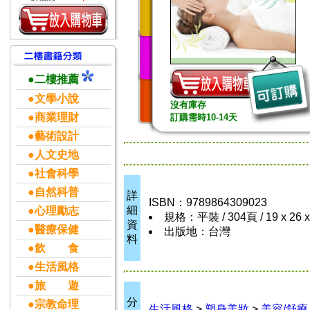
●二樓推薦
●文學小說
沒有庫存
●商業理財
訂購需時10-14天
●藝術設計
●人文史地
●社會科學
●自然科普
詳
ISBN：9789864309023
細
●心理勵志
規格：平裝 / 304頁 / 19 x 26 
資
●醫療保健
出版地：台灣
料
●飲 食
●生活風格
●旅 遊
分
●宗教命理
生活風格
>
塑身美妝
>
美容/舒療