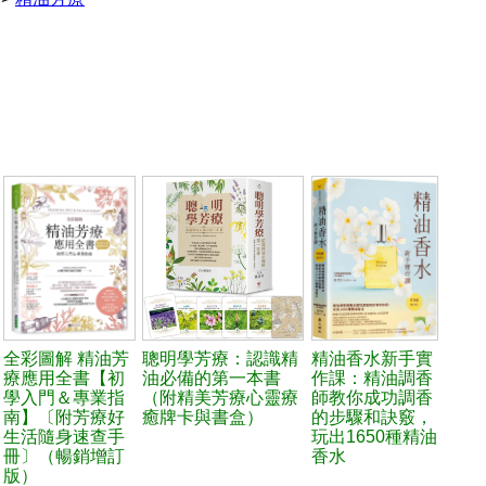
全彩圖解 精油芳
聰明學芳療：認識精
精油香水新手實
療應用全書【初
油必備的第一本書
作課：精油調香
學入門＆專業指
（附精美芳療心靈療
師教你成功調香
南】〔附芳療好
癒牌卡與書盒）
的步驟和訣竅，
生活隨身速查手
玩出1650種精油
冊〕（暢銷增訂
香水
版）