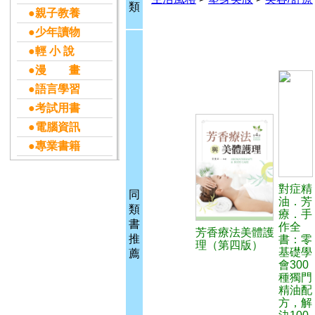
類
●親子教養
●少年讀物
●輕 小 說
●漫 畫
●語言學習
●考試用書
●電腦資訊
●專業書籍
對症精
同
油．芳
類
療．手
書
作全
芳香療法美體護
推
書：零
理（第四版）
基礎學
薦
會300
種獨門
精油配
方，解