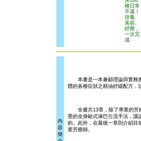
決100
種日常
不適！
排毒、
美容、
紓壓，
一次完
成
本書是一本兼顧理論與實務應
體的各種症狀之精油紓緩配方，
全書共13章，除了專業的芳療
墨的全身歐式淋巴引流手法，讓
內
的。此外，在最後一章則介紹目
容
業芳療師。
簡
介