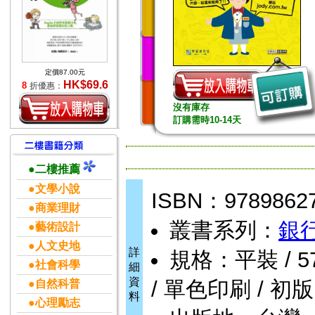
定價87.00元
HK$69.6
8
折優惠：
沒有庫存
訂購需時10-14天
●二樓推薦
●文學小說
ISBN：9789862
●商業理財
叢書系列：
銀
●藝術設計
●人文史地
詳
規格：平裝 / 572
●社會科學
細
資
/ 單色印刷 / 初版
●自然科普
料
●心理勵志