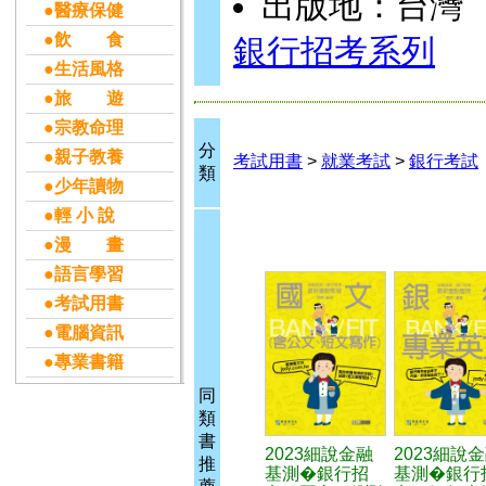
出版地：台灣
●醫療保健
●飲 食
銀行招考系列
●生活風格
●旅 遊
●宗教命理
分
●親子教養
考試用書
>
就業考試
>
銀行考試
類
●少年讀物
●輕 小 說
●漫 畫
●語言學習
●考試用書
●電腦資訊
●專業書籍
同
類
書
2023細說金融
2023細說
推
基測�銀行招
基測�銀行