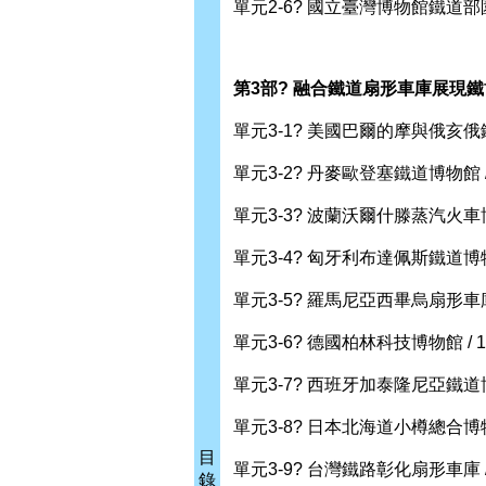
單元2-6? 國立臺灣博物館鐵道部園區
第3部? 融合鐵道扇形車庫展現
單元3-1? 美國巴爾的摩與俄亥俄鐵
單元3-2? 丹麥歐登塞鐵道博物館 /
單元3-3? 波蘭沃爾什滕蒸汽火車博物
單元3-4? 匈牙利布達佩斯鐵道博物館
單元3-5? 羅馬尼亞西畢烏扇形車庫博
單元3-6? 德國柏林科技博物館 / 1
單元3-7? 西班牙加泰隆尼亞鐵道博物
單元3-8? 日本北海道小樽總合博物館
目
單元3-9? 台灣鐵路彰化扇形車庫 / 
錄