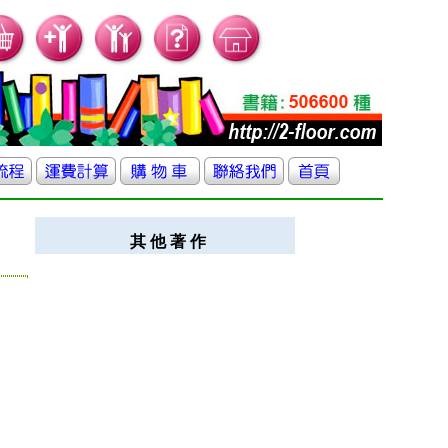
其 他 著 作