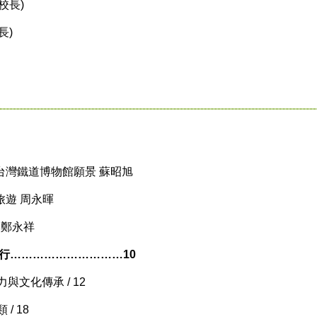
校長)
長)
台灣鐵道博物館願景 蘇昭旭
旅遊 周永暉
 鄭永祥
願行…………………………10
與文化傳承 / 12
/ 18