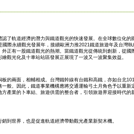
認了軌道經濟的潛力與鐵道觀光的快速發展。在全球數位化的
年是國際永續觀光發展年，接續歐洲力推2021鐵道旅遊年及台灣執
後，國內、外正有一股鐵道觀光的熱潮。當鐵道觀光從傳統到創新，從國
彩繪觀光化及十車站站區發展正展現了一波又一波聚集效益。
的兩面，相輔相成。台灣鐵幹線有台鐵和高鐵，亦如台北10
務一般。因此，鐵道事業機構應將交通運輸弓土月角色予以重新
地方產業的卜車結、旅遊供需的整合者，引領旅遊界迎接時代的
銷到世界，也是促進軌道經濟帶動觀光產業新契木機。