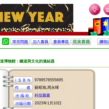
道博物館：鐵道與文化的連結器
9789576555695
蘇昭旭,周永暉
科技圖書
2023年1月10日