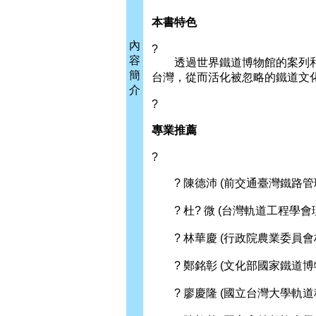
本書特色
內
?
容
透過世界鐵道博物館的案列和
簡
台灣，從而活化被忽略的鐵道文
介
?
專業推薦
?
? 陳德沛 (前交通臺灣鐵路管
? 杜? 微 (台灣軌道工程學
? 林華慶 (行政院農業委員會
? 鄭銘彰 (文化部國家鐵道博
? 廖慶隆 (國立台灣大學軌道