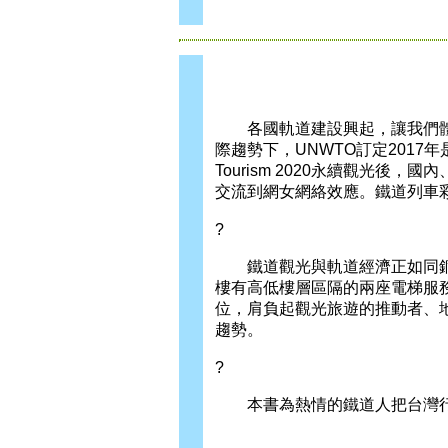
各國軌道建設興起，讓我們體
際趨勢下，UNWTO訂定2017
Tourism 2020永續觀光
交流到網女網絡效應。鐵道列車
?
鐵道觀光與軌道經濟正如同銅板
樓有高低樓層區隔的兩座電梯服
位，肩負起觀光旅遊的推動者、
趨勢。
?
本書為熱情的鐵道人把台灣行