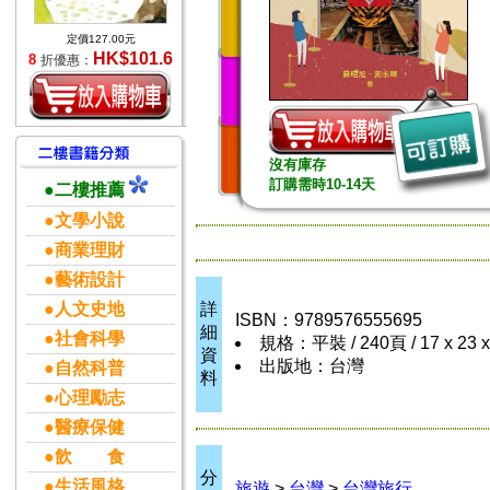
定價127.00元
HK$101.6
8
折優惠：
沒有庫存
訂購需時10-14天
●二樓推薦
●文學小說
●商業理財
●藝術設計
●人文史地
詳
ISBN：9789576555695
細
●社會科學
規格：平裝 / 240頁 / 17 x 23 
資
出版地：台灣
●自然科普
料
●心理勵志
●醫療保健
●飲 食
分
●生活風格
旅遊
>
台灣
>
台灣旅行