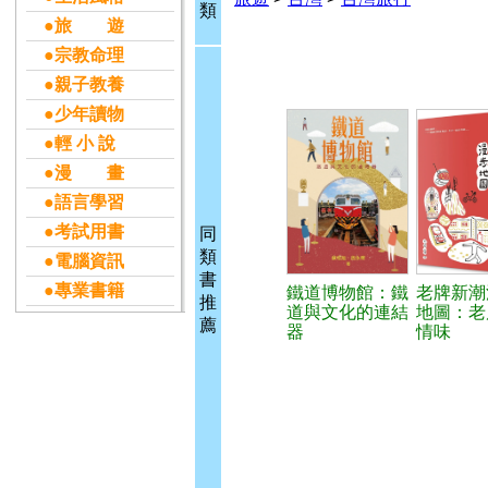
類
●旅 遊
●宗教命理
●親子教養
●少年讀物
●輕 小 說
●漫 畫
●語言學習
●考試用書
同
類
●電腦資訊
書
●專業書籍
鐵道博物館：鐵
老牌新潮
推
道與文化的連結
地圖：老
薦
器
情味