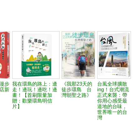
漫步
我在環島的路上：邊
《我那23天的
台風全球擴散
店新
走！邊玩！邊吃！邊
徒步環島 台
ing！台式潮流
畫！【首刷限量加
灣朝聖之路》
正式來襲：帶
贈：歡樂環島明信
你用心感受最
片】
道地的台味，
世界唯一的台
灣