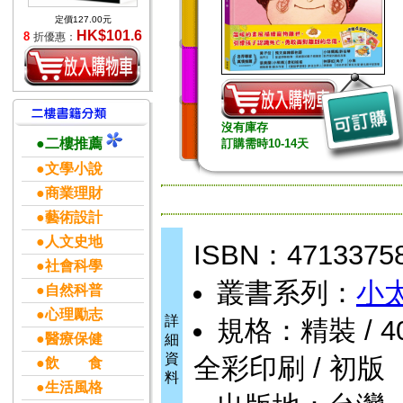
定價127.00元
HK$101.6
8
折優惠：
沒有庫存
●二樓推薦
訂購需時10-14天
●文學小說
●商業理財
●藝術設計
●人文史地
ISBN：4713375
●社會科學
叢書系列：
小
●自然科普
●心理勵志
詳
規格：精裝 / 40頁 
●醫療保健
細
資
全彩印刷 / 初版
●飲 食
料
●生活風格