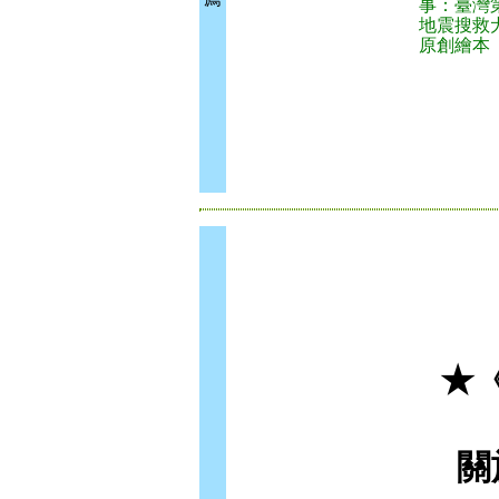
事：臺灣
地震搜救
原創繪本
★
關