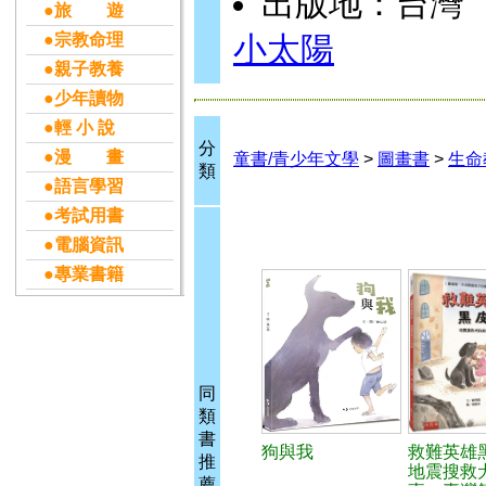
出版地：台灣
●旅 遊
●宗教命理
小太陽
●親子教養
●少年讀物
●輕 小 說
分
●漫 畫
童書/青少年文學
>
圖畫書
>
生命
類
●語言學習
●考試用書
●電腦資訊
●專業書籍
同
類
書
狗與我
救難英雄
推
地震搜救
薦