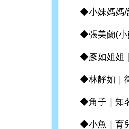
◆小妹媽媽/許
◆張美蘭(小熊
◆彥如姐姐｜
◆林靜如｜律
◆角子｜知名
◆小魚｜育兒