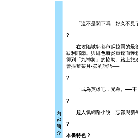
「這不是閣下嗎，好久不見
?
在攻陷城郭都市瓜拉爾的最後一
跋利耶爾。與緋色赫炎重逢而獲
得到「九神將」的協助。踏上旅
曾振奮菜月•昴的話語──
?
「成為英雄吧，兄弟。──不，
?
超人氣網路小說，忘卻與新生的
內
容
?
簡
介
本書特色 ?