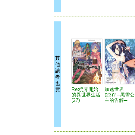
其
他
讀
者
也
Re:從零開始
加速世界
買
的異世界生活
(23)? ─黑雪公
(27)
主的告解─