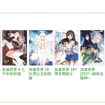
加速世界 9 七
加速世界 16
加速世界 18?
加速世界
千年的祈禱
白雪公主的假
黑衣雙劍士
(22)? ─絕焰太
寐
陽神─