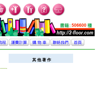
其 他 著 作