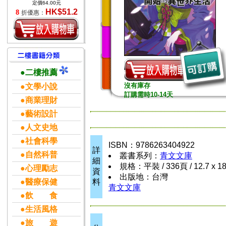
定價64.00元
HK$51.2
8
折優惠：
●二樓推薦
沒有庫存
●文學小說
訂購需時10-14天
●商業理財
●藝術設計
●人文史地
●社會科學
ISBN：9786263404922
詳
●自然科普
叢書系列：
青文文庫
細
規格：平裝 / 336頁 / 12.7 x 1
●心理勵志
資
出版地：台灣
●醫療保健
料
青文文庫
●飲 食
●生活風格
●旅 遊