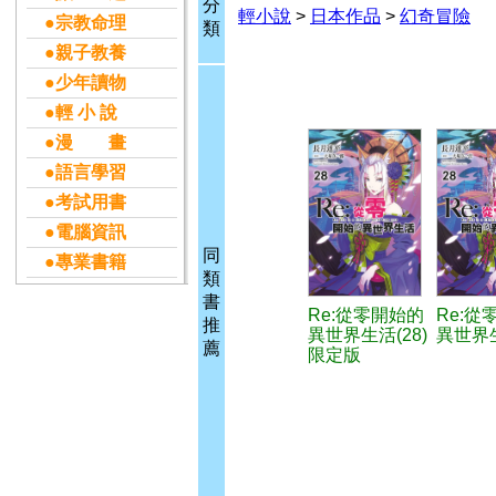
分
輕小說
>
日本作品
>
幻奇冒險
●宗教命理
類
●親子教養
●少年讀物
●輕 小 說
●漫 畫
●語言學習
●考試用書
●電腦資訊
同
●專業書籍
類
書
Re:從零開始的
Re:從
推
異世界生活(28)
異世界生
薦
限定版