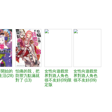
零開始的
怕痛的我，把
女性向遊戲世
女性向遊戲世
活(28)
防禦力點滿就
界對路人角色
界對路人角色
對了 (13)
很不友好(09)限
很不友好(09)
定版