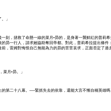
了。」
刻，拯救了命懸一線的菜月•昴的，是身著一襲鮮紅的普莉希
救的昴一行人，請求她協助奪回帝都。對此，普莉希拉提出條件
途前，雷姆對悔恨自己無能為力的昴的苦苦哀求，正面否定了過
菜月•昴。」
第二十八幕。──緊抓失去的依靠，還能大言不慚自稱英雄嗎