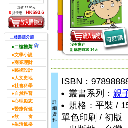
定價117.00元
HK$93.6
8
折優惠：
沒有庫存
●二樓推薦
訂購需時10-14天
●文學小說
●商業理財
●藝術設計
●人文史地
ISBN：9789888
●社會科學
叢書系列：
親
●自然科普
●心理勵志
詳
規格：平裝 / 152頁
細
●醫療保健
資
單色印刷 / 初版
●飲 食
料
●生活風格