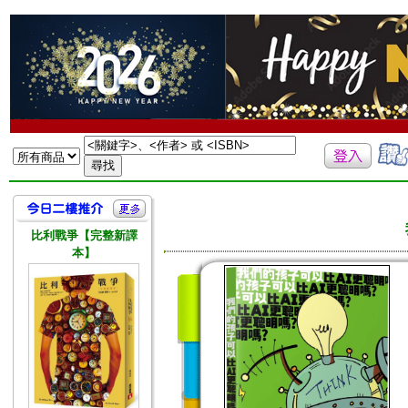
比利戰爭【完整新譯
本】