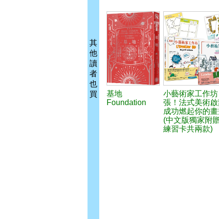
其
他
讀
者
也
基地
小藝術家工作坊
買
Foundation
張！法式美術啟
成功燃起你的畫
(中文版獨家附
練習卡共兩款)