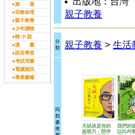
出版地：台灣
●旅 遊
親子教養
●宗教命理
●親子教養
●少年讀物
●輕 小 說
分
親子教養
>
生活
●漫 畫
類
●語言學習
●考試用書
●電腦資訊
●專業書籍
同
類
書
天賦就是你的
我們的
推
超能力：陪伴
以比AI
薦