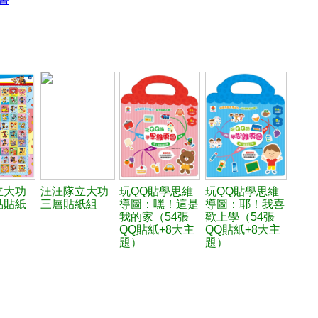
立大功
汪汪隊立大功
玩QQ貼學思維
玩QQ貼學思維
點貼紙
三層貼紙組
導圖：嘿！這是
導圖：耶！我喜
我的家（54張
歡上學（54張
QQ貼紙+8大主
QQ貼紙+8大主
題）
題）