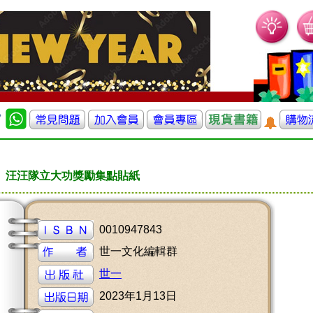
汪汪隊立大功獎勵集點貼紙
0010947843
世一文化編輯群
世一
2023年1月13日