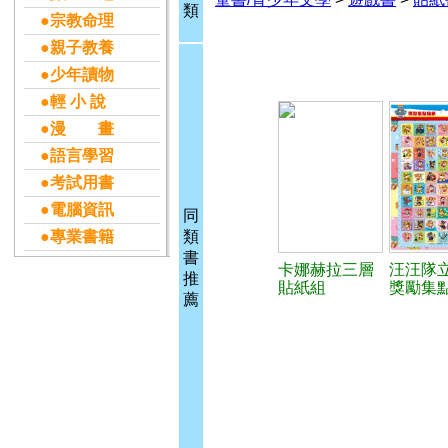
類
●宗教命理
●親子教養
●少年讀物
●輕 小 說
●漫 畫
●語言學習
●考試用書
●電腦資訊
同
●專業書籍
類
書
卡娜赫拉三層
汪汪隊
推
貼紙組
獎勵集
薦