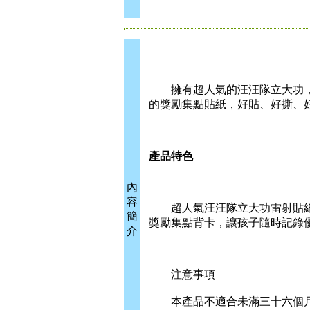
擁有超人氣的汪汪隊立大功，無
的獎勵集點貼紙，好貼、好撕、
產品特色
內
容
超人氣汪汪隊立大功雷射貼紙超
簡
獎勵集點背卡，讓孩子隨時記錄
介
注意事項
本產品不適合未滿三十六個月