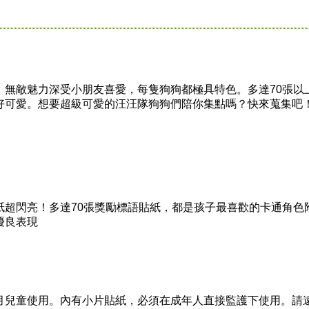
敵魅力深受小朋友喜愛，每隻狗狗都極具特色。多達70張以
好可愛。想要超級可愛的汪汪隊狗狗們陪你集點嗎？快來蒐集吧
閃亮！多達70張獎勵標語貼紙，都是孩子最喜歡的卡通角色
優良表現
兒童使用。內有小片貼紙，必須在成年人直接監護下使用。請