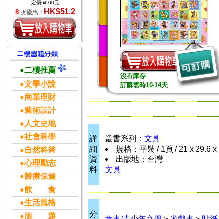
定價64.00元
HK$51.2
8
折優惠：
●二樓推薦
沒有庫存
●文學小說
訂購需時10-14天
●商業理財
●藝術設計
●人文史地
●社會科學
詳
叢書系列：
文具
細
規格：平裝 / 1頁 / 21 x 29.6 
●自然科普
資
出版地：台灣
●心理勵志
料
文具
●醫療保健
●飲 食
●生活風格
分
●旅 遊
童書/青少年文學
>
遊戲書
>
貼紙