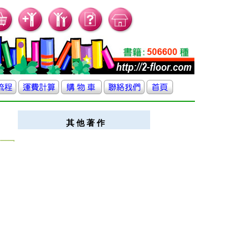
其 他 著 作