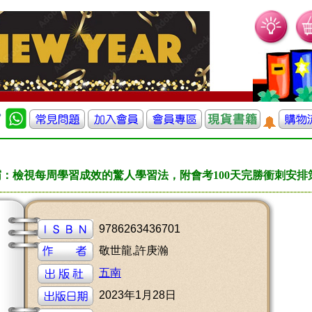
：檢視每周學習成效的驚人學習法，附會考100天完勝衝刺安排
9786263436701
敬世龍,許庚瀚
五南
2023年1月28日