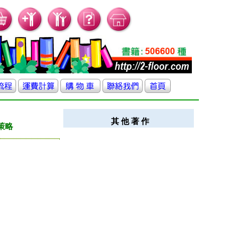
其 他 著 作
策略