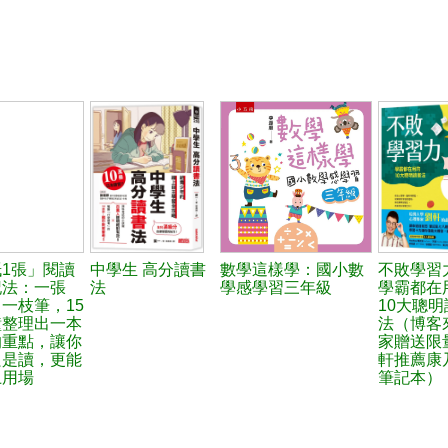
1張」閱讀
中學生 高分讀書
數學這樣學：國小數
不敗學習
記法：一張
法
學感學習三年級
學霸都在
一枝筆，15
10大聰明
鐘整理出一本
法（博客
的重點，讓你
家贈送限
只是讀，更能
軒推薦康
上用場
筆記本）