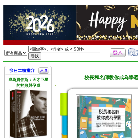
校長和名師教你成為學霸
成為賈伯斯：天才巨星
的挫敗與孕成