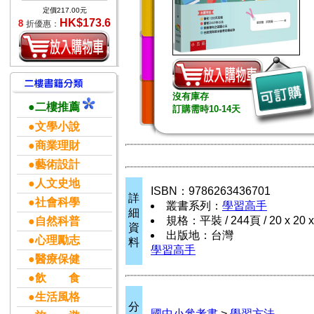
定價217.00元
HK$173.6
8
折優惠：
沒有庫存
●二樓推薦
訂購需時10-14天
●文學小說
●商業理財
●藝術設計
●人文史地
ISBN：9786263436701
詳
●社會科學
叢書系列：
學習高手
細
規格：平裝 / 244頁 / 20 x 20 
●自然科普
資
出版地：台灣
●心理勵志
料
學習高手
●醫療保健
●飲 食
●生活風格
分
國中小參考書
>
學習方法