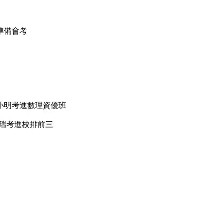
準備會考
王小明考進數理資優班
小瑞考進校排前三