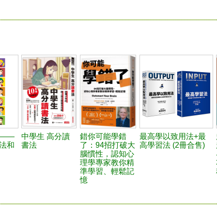
——
中學生 高分讀
錯你可能學錯
最高學以致用法+最
法和
書法
了：94招打破大
高學習法 (2冊合售)
腦慣性，認知心
理學專家教你精
準學習、輕鬆記
憶