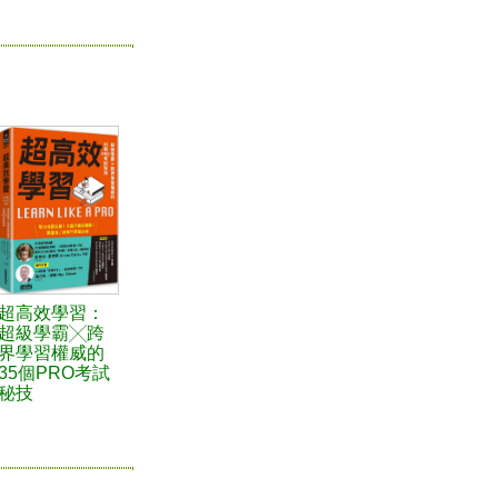
超高效學習：
超級學霸╳跨
界學習權威的
35個PRO考試
秘技