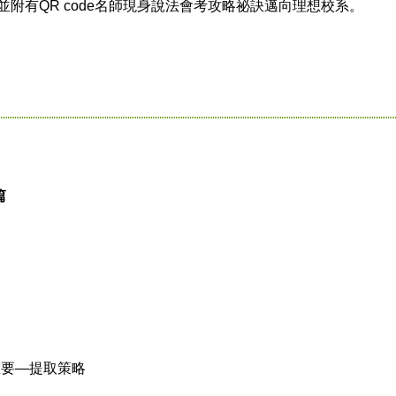
並附有QR code名師現身說法會考攻略祕訣邁向理想校系。
篇
同樣重要—提取策略