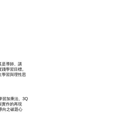
其是導師、講
實踐學習目標。
立學習與理性思
習加乘法、3Q
與實作的再現
導向之破題心