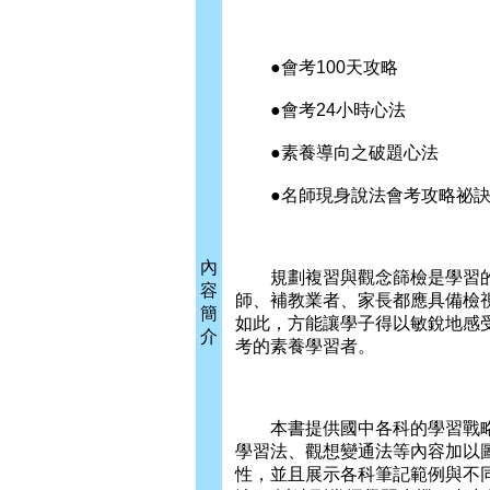
●會考100天攻略
●會考24小時心法
●素養導向之破題心法
●名師現身說法會考攻略祕
內
規劃複習與觀念篩檢是學習的
容
師、補教業者、家長都應具備檢
簡
如此，方能讓學子得以敏銳地感
介
考的素養學習者。
本書提供國中各科的學習戰略，
學習法、觀想變通法等內容加以
性，並且展示各科筆記範例與不同