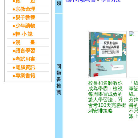
●旅 遊
類
●宗教命理
●親子教養
●少年讀物
●輕 小 說
●漫 畫
●語言學習
●考試用書
同
●電腦資訊
類
●專業書籍
書
校長和名師教你
「紙
推
成為學霸：檢視
筆
薦
每周學習成效的
紙、
驚人學習法，附
分
會考100天完勝衝
書
刺安排策略
不
派