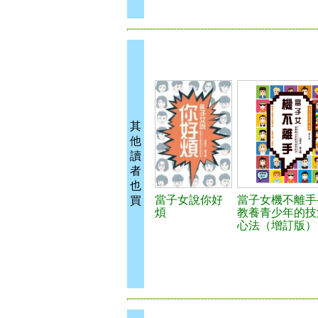
其
他
讀
者
也
當子女說你好
當子女機不離手
買
煩
教養青少年的技
心法（增訂版）