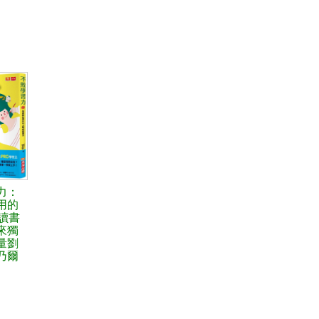
力：
用的
讀書
來獨
量劉
乃爾