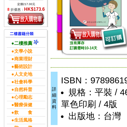
定價217.00元
HK$173.6
8
折優惠：
●二樓推薦
沒有庫存
訂購需時10-14天
●文學小說
●商業理財
●藝術設計
●人文史地
ISBN：9789861
●社會科學
詳
●自然科普
規格：平裝 / 466頁
細
●心理勵志
資
單色印刷 / 4版
●醫療保健
料
●飲 食
出版地：台灣
●生活風格