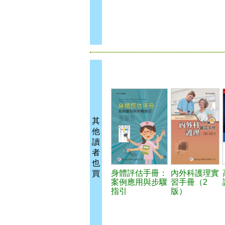
其
他
讀
者
也
身體評估手冊：
內外科護理實
買
案例應用與步驟
習手冊（2
指引
版）