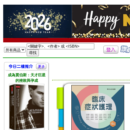
成為賈伯斯：天才巨星
的挫敗與孕成