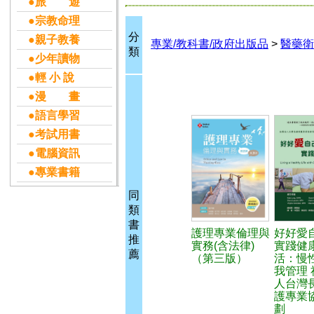
●旅 遊
●宗教命理
分
●親子教養
專業/教科書/政府出版品
>
醫藥衛
類
●少年讀物
●輕 小 說
●漫 畫
●語言學習
●考試用書
●電腦資訊
●專業書籍
同
類
書
護理專業倫理與
好好愛
推
實務(含法律)
實踐健
薦
（第三版）
活：慢
我管理 
人台灣
護專業
劃