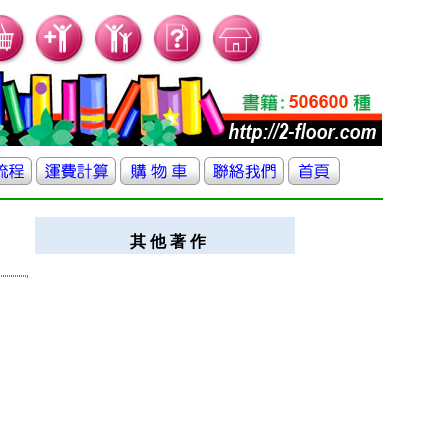
其 他 著 作