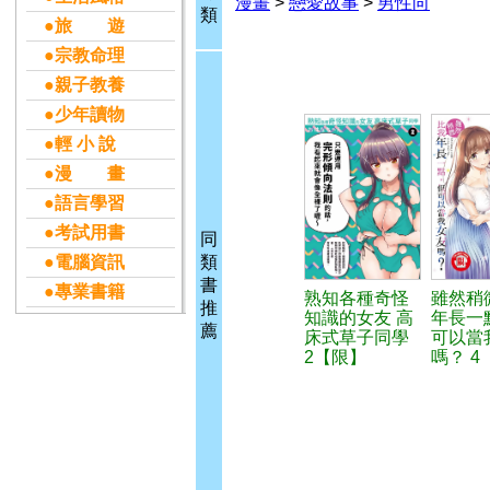
漫畫
>
戀愛故事
>
男性向
類
●旅 遊
●宗教命理
●親子教養
●少年讀物
●輕 小 說
●漫 畫
●語言學習
●考試用書
同
●電腦資訊
類
書
●專業書籍
熟知各種奇怪
雖然稍
推
知識的女友 高
年長一
薦
床式草子同學
可以當
2【限】
嗎？ 4