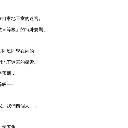
自家地下室的迷宮。
＝等級」的特殊規則。
同班同學在內的
地下迷宮的探索。
乎預期，
級──
。我們四個人。」
第五集！