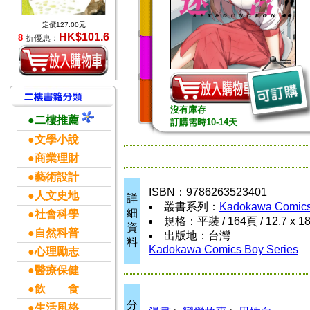
定價127.00元
HK$101.6
8
折優惠：
沒有庫存
●二樓推薦
訂購需時10-14天
●文學小說
●商業理財
●藝術設計
ISBN：9786263523401
●人文史地
詳
叢書系列：
Kadokawa Comics
細
●社會科學
規格：平裝 / 164頁 / 12.7 x 1
資
●自然科普
出版地：台灣
料
Kadokawa Comics Boy Series
●心理勵志
●醫療保健
●飲 食
分
●生活風格