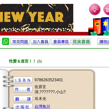
性愛＆迷宮！！ (5)
9786263523401
佐原玄
清,???????,小山?
吊木光
台灣角川