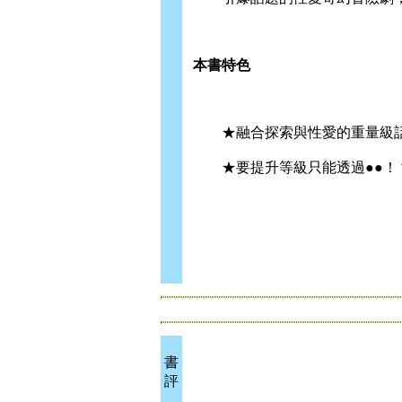
本書特色
★融合探索與性愛的重量級話
★要提升等級只能透過●●！
書
評