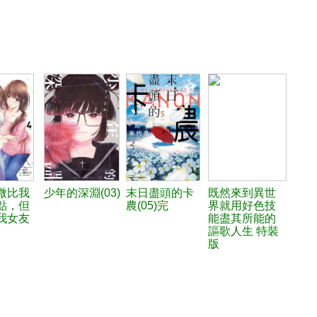
微比我
少年的深淵(03)
末日盡頭的卡
既然來到異世
點，但
農(05)完
界就用好色技
我女友
能盡其所能的
謳歌人生 特裝
版