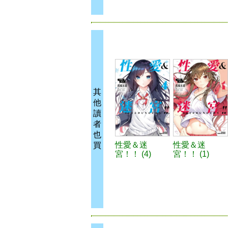
其
他
讀
者
也
性愛＆迷
性愛＆迷
買
宮！！ (4)
宮！！ (1)