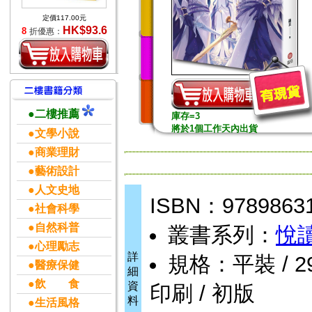
定價117.00元
HK$93.6
8
折優惠：
●二樓推薦
庫存=3
將於1個工作天內出貨
●文學小說
●商業理財
●藝術設計
●人文史地
ISBN：9789863
●社會科學
●自然科普
叢書系列：
悅
●心理勵志
詳
規格：平裝 / 296
●醫療保健
細
●飲 食
資
印刷 / 初版
料
●生活風格