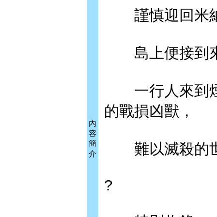
謹慎迎回米納
島上便接到來
一行人來到煙
的戰損凶獸，
內
容
簡
難以滅殺的世界
介
?