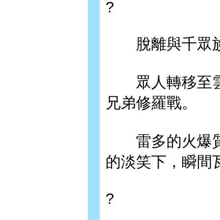
?
脫離與千眾族
眾人轉移至雲
兄弟修羅戰。
雷多的火爆質
的淡笑下，瞬間
?