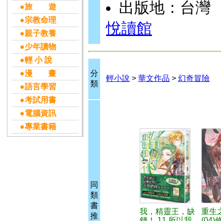
出版地：台灣
●旅 遊
●宗教命理
悅讀館
●親子教養
●少年讀物
●輕 小 說
●漫 畫
分
輕小說
>
華文作品
>
幻奇冒險
類
●語言學習
●考試用書
●電腦資訊
●專業書籍
同
類
書
我，精靈王，缺
重生
推
錢！ 11 所以我
(04