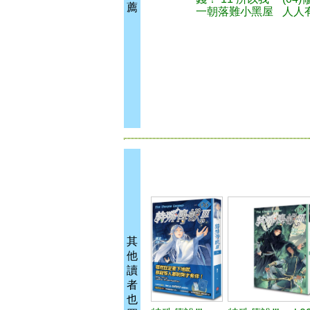
薦
一朝落難小黑屋
人人
其
他
讀
者
也