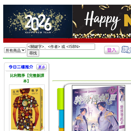
比利戰爭【完整新譯
本】