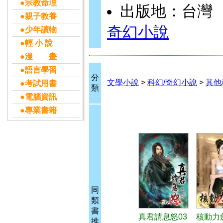
●宗教命理
出版地：台灣
●親子教養
奇幻小說
●少年讀物
●輕 小 說
●漫 畫
●語言學習
分
文學小說
>
科幻/奇幻小說
>
其他
●考試用書
類
●電腦資訊
●專業書籍
同
類
書
真君請息怒03
核動力
推