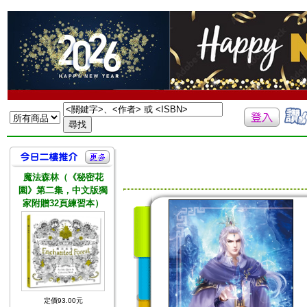
魔法森林（《秘密花
園》第二集，中文版獨
家附贈32頁練習本）
定價93.00元