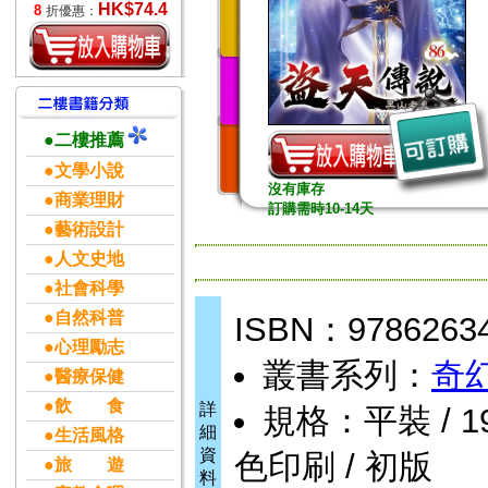
HK$74.4
8
折優惠：
●二樓推薦
●文學小說
沒有庫存
●商業理財
訂購需時10-14天
●藝術設計
●人文史地
●社會科學
●自然科普
ISBN：9786263
●心理勵志
叢書系列：
奇
●醫療保健
●飲 食
詳
規格：平裝 / 192
細
●生活風格
資
色印刷 / 初版
●旅 遊
料