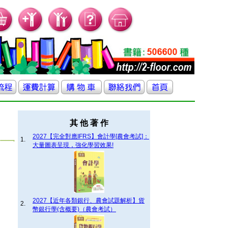
其 他 著 作
2027【完全對應IFRS】會計學[農會考試]：
1.
大量圖表呈現，強化學習效果!
2027【近年各類銀行、農會試題解析】貨
2.
幣銀行學(含概要)（農會考試）