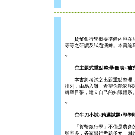
貨幣銀行學概要準備內容在於
等等之研讀及試題演練。本書編
?
◎主題式重點整理•圖表+補充
本書將考試之出題重點整理，
排列，由易入難，希望你能依序
綱舉目張，建立自己的知識體系
?
◎牛刀小試+精選試題•即學即
「貨幣銀行學」不僅是農會的
頻率多，各家銀行考題多元，因