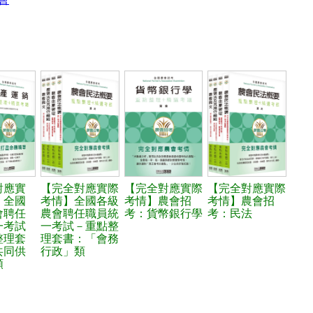
對應實
【完全對應實際
【完全對應實際
【完全對應實際
】全國
考情】全國各級
考情】農會招
考情】農會招
會聘任
農會聘任職員統
考：貨幣銀行學
考：民法
一考試
一考試－重點整
整理套
理套書：「會務
共同供
行政」類
類