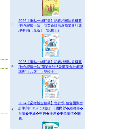
2026【重點一網打盡】記帳相關法規概要
3.
(包含記帳士法、商業會計法及商業會計處
理準則)〔九版〕（記帳士）
2025【重點一網打盡】記帳相關法規概要
4.
(包含記帳士法ˋ商業會計法及商業會計處理
準則)〔八版〕（記帳士）
2024【必考觀念精華】會計學(包含國際會
計準則IFRS)（10版）〔國民營�經濟部�
5.
台電�中油�中鋼�捷運�中華電信�關
務〕