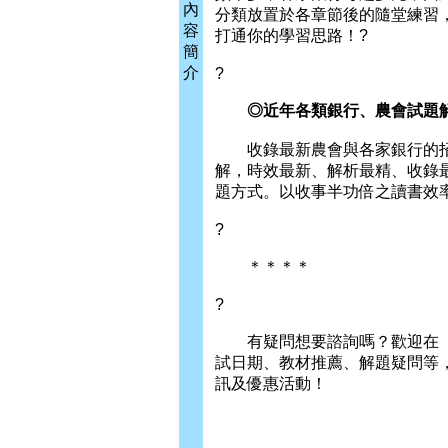
內
分類放置於各章節後的隨堂練習
容
打通你的學習思路！?
簡
介
?
◎近年各類銀行、農會試題解
收錄最新農會與各家銀行的招
解，時效最新、解析最精、收錄
題方式。以收事半功倍之讀書效
?
＊＊＊＊
?
有疑問想要諮詢嗎？歡迎在「L
試日期、教材推薦、解題疑問等
訊及優惠活動！