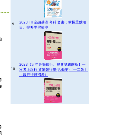
2023 FIT金融基測 考科I套書：掌握重點項
9.
目、提升學習效率！
動
2023【近年各類銀行、農會試題解析】一
10.
次考上銀行 貨幣銀行學(含概要)〔十二版〕
（銀行行員招考）
序
你
考
題