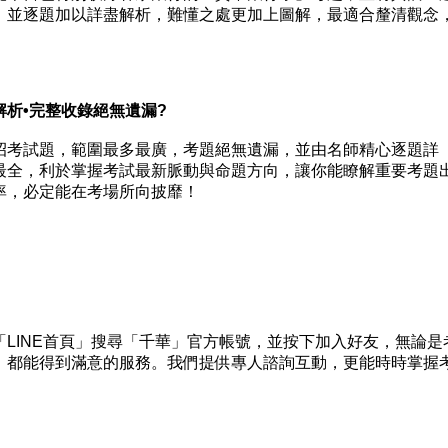
，並逐題加以詳盡解析，難懂之處更加上圖解，最適合釐清觀念
析•完整收錄絕無遺漏?
考試題，範圍最多最廣，考題絕無遺漏，並由名師精心逐題詳
最全，利於掌握考試最新脈動與命題方向，讓你能瞭解重要考題
率，必定能在考場所向披靡！
INE首頁」搜尋「千華」官方帳號，並按下加入好友，無論是
，都能得到滿意的服務。我們提供專人諮詢互動，更能時時掌握