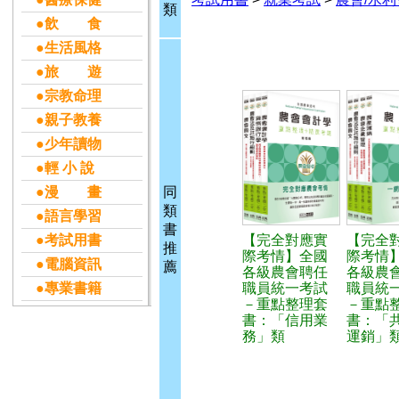
類
●飲 食
●生活風格
●旅 遊
●宗教命理
●親子教養
●少年讀物
●輕 小 說
●漫 畫
同
類
●語言學習
書
●考試用書
【完全對應實
【完全
推
際考情】全國
際考情
●電腦資訊
薦
各級農會聘任
各級農
●專業書籍
職員統一考試
職員統
－重點整理套
－重點
書：「信用業
書：「
務」類
運銷」