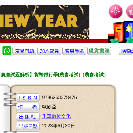
行、農會試題解析】貨幣銀行學[農會考試]（農會考試）
9786263378476
歐欣亞
千華數位文化
2023年6月30日