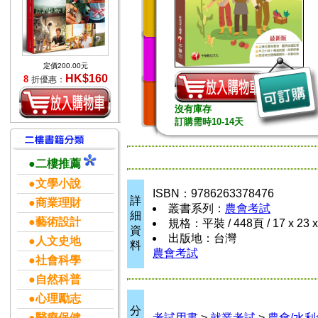
定價200.00元
HK$160
8
折優惠：
沒有庫存
訂購需時10-14天
●二樓推薦
●文學小說
ISBN：9786263378476
詳
●商業理財
叢書系列：
農會考試
細
●藝術設計
規格：平裝 / 448頁 / 17 x 23 
資
出版地：台灣
●人文史地
料
農會考試
●社會科學
●自然科普
●心理勵志
分
●醫療保健
考試用書
>
就業考試
>
農會/水利