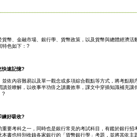
貨幣、金融市場、銀行學、貨幣政策，以及貨幣與總體經濟活
寫特色如下：?
快速記憶?
並依內容難易以及單一觀念或多項綜合觀點等方式，將考點順
閱讀並瞭解，以收事半功倍之讀書效率，課文中穿插知識補充讓
。?
練好吸收?
重要考科之一，同時也是銀行常見的考試科目，有鑑於銀行招
此本書也特別收錄各家銀行的「貨幣銀行學」考題，並將其依主