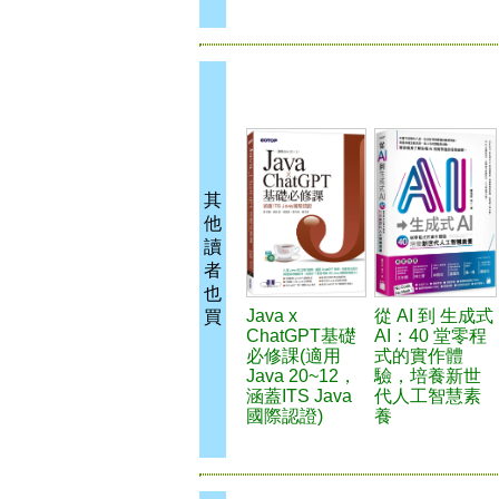
其
他
讀
者
也
Java x
從 AI 到 生成式
買
ChatGPT基礎
AI：40 堂零程
必修課(適用
式的實作體
Java 20~12，
驗，培養新世
涵蓋ITS Java
代人工智慧素
國際認證)
養