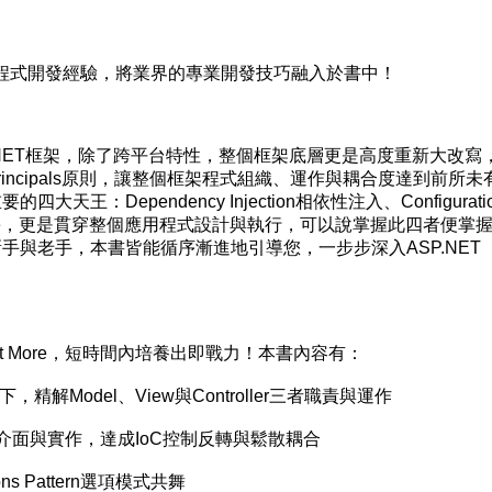
年程式開發經驗，將業界的專業開發技巧融入於書中！
的.NET框架，除了跨平台特性，整個框架底層更是高度重新大改寫
rn與Principals原則，讓整個框架程式組織、運作與耦合度達到前所未
四大天王：Dependency Injection相依性注入、Configurati
leware，更是貫穿整個應用程式設計與執行，可以說掌握此四者便掌
無論新手與老手，本書皆能循序漸進地引導您，一步步深入ASP.NET
et More，短時間內培養出即戰力！本書內容有：
Model、View與Controller三者職責與運作
面與實作，達成IoC控制反轉與鬆散耦合
ons Pattern選項模式共舞