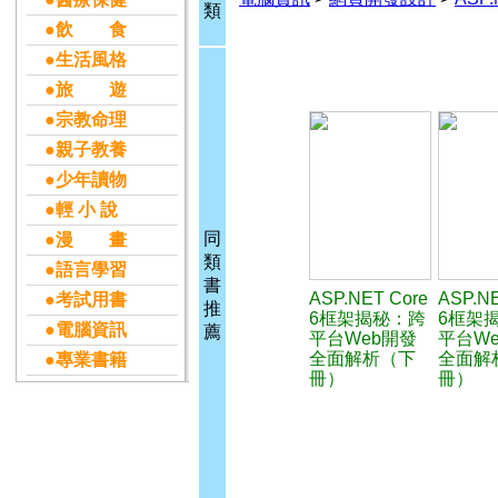
類
●飲 食
●生活風格
●旅 遊
●宗教命理
●親子教養
●少年讀物
●輕 小 說
同
●漫 畫
類
●語言學習
書
ASP.NET Core
ASP.NE
●考試用書
推
6框架揭秘：跨
6框架
●電腦資訊
薦
平台Web開發
平台W
全面解析（下
全面解
●專業書籍
冊）
冊）