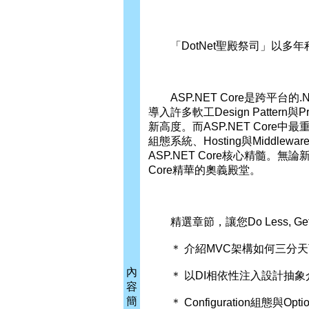
「DotNet聖殿祭司」以多
ASP.NET Core是跨平台
導入許多軟工Design Patte
新高度。而ASP.NET Core中最重要的
組態系統、Hosting與Midd
ASP.NET Core核心精髓。
Core精華的奧義殿堂。
精選章節，讓您Do Less, G
＊ 介紹MVC架構如何三分天下，精解
內
＊ 以DI相依性注入設計抽象介
容
簡
＊ Configuration組態與Opti