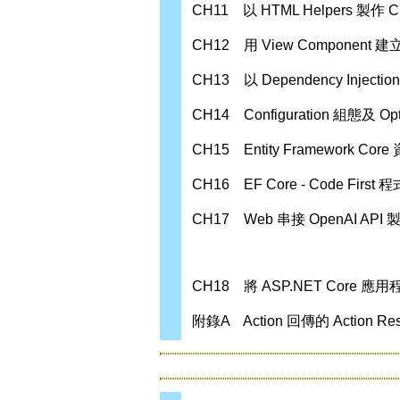
CH11 以 HTML Helpers 
CH12 用 View Compone
CH13 以 Dependency Inje
CH14 Configuration 組態及 Op
CH15 Entity Framework Cor
CH16 EF Core - Code Firs
CH17 Web 串接 OpenAI API
CH18 將 ASP.NET Core 應
附錄A Action 回傳的 Actio