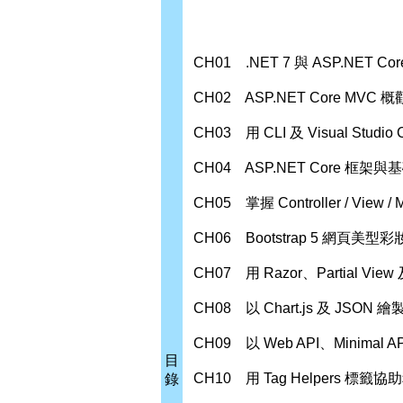
CH01 .NET 7 與 ASP.NET C
CH02 ASP.NET Core MVC 
CH03 用 CLI 及 Visual Stud
CH04 ASP.NET Core 框架
CH05 掌握 Controller / View / M
CH06 Bootstrap 5 網頁美型
CH07 用 Razor、Partial Vi
CH08 以 Chart.js 及 JSON 
CH09 以 Web API、Minima
目
CH10 用 Tag Helpers 標籤協
錄