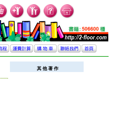
其 他 著 作