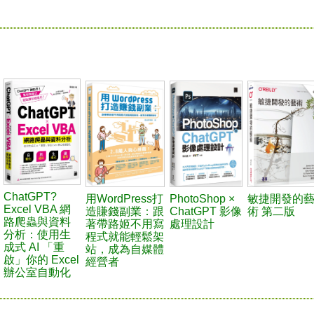
ChatGPT?
用WordPress打
PhotoShop ×
敏捷開發的
Excel VBA 網
造賺錢副業：跟
ChatGPT 影像
術 第二版
路爬蟲與資料
著帶路姬不用寫
處理設計
分析：使用生
程式就能輕鬆架
成式 AI 「重
站，成為自媒體
啟」你的 Excel
經營者
辦公室自動化