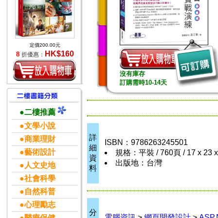
定價200.00元
HK$160
8
折優惠：
沒有庫存
訂購需時10-14天
●二樓推薦
●文學小說
詳
●商業理財
ISBN：9786263245501
細
●藝術設計
規格：平裝 / 760頁 / 17 x 23 
資
出版地：台灣
●人文史地
料
●社會科學
●自然科普
●心理勵志
分
電腦資訊
>
網頁開發設計
>
ASP.
●醫療保健