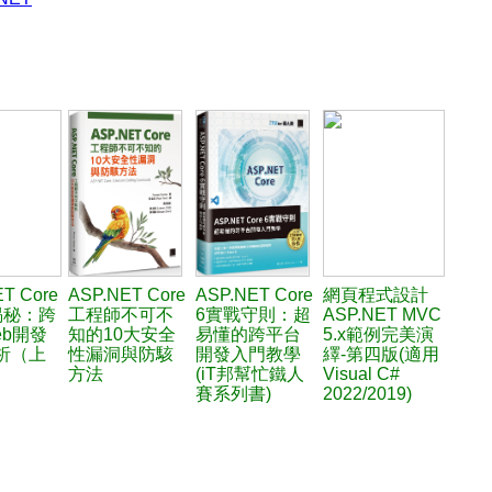
T Core
ASP.NET Core
ASP.NET Core
網頁程式設計
揭秘：跨
工程師不可不
6實戰守則：超
ASP.NET MVC
eb開發
知的10大安全
易懂的跨平台
5.x範例完美演
析（上
性漏洞與防駭
開發入門教學
繹-第四版(適用
方法
(iT邦幫忙鐵人
Visual C#
賽系列書)
2022/2019)