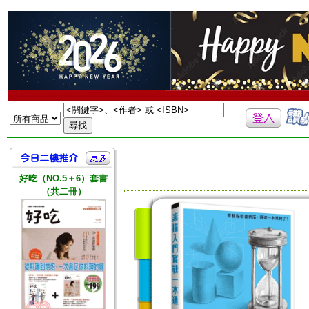
好吃（NO.5＋6）套書
（共二冊）