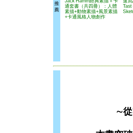
Jack Hamm經典素描＋卡
速寫
推
通套書（共四冊）：人體
Tast
薦
素描+動物素描+風景素描
Sket
+卡通風格人物創作
∼