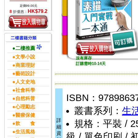
定價99.00元
HK$79.2
8
折優惠：
●二樓推薦
●文學小說
沒有庫存
訂購需時10-14天
●商業理財
●藝術設計
●人文史地
●社會科學
ISBN：9789863
●自然科普
●心理勵志
叢書系列：
生
●醫療保健
詳
規格：平裝 / 256頁
●飲 食
細
●生活風格
資
級 / 單色印刷 / 