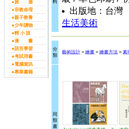
料
●旅 遊
出版地：台灣
●宗教命理
●親子教養
生活美術
●少年讀物
●輕 小 說
●漫 畫
●語言學習
分
藝術設計
>
繪畫
>
繪畫方法
>
素
類
●考試用書
●電腦資訊
●專業書籍
同
類
書