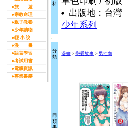
單色印刷 / 初版
料
●旅 遊
出版地：台灣
●宗教命理
●親子教養
少年系列
●少年讀物
●輕 小 說
●漫 畫
分
●語言學習
漫畫
>
戀愛故事
>
男性向
類
●考試用書
●電腦資訊
●專業書籍
同
類
書