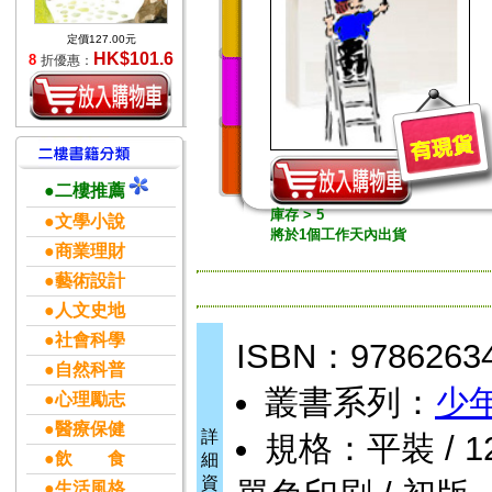
定價127.00元
HK$101.6
8
折優惠：
●二樓推薦
庫存 > 5
●文學小說
將於1個工作天內出貨
●商業理財
●藝術設計
●人文史地
●社會科學
ISBN：9786263
●自然科普
叢書系列：
少
●心理勵志
●醫療保健
詳
規格：平裝 / 128頁
●飲 食
細
資
●生活風格