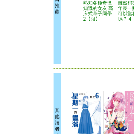
熟知各種奇怪
雖然稍
推
知識的女友 高
年長一
薦
床式草子同學
可以當
2【限】
嗎？ 4
其
他
讀
者