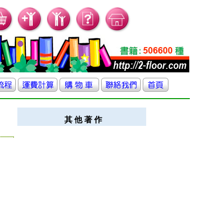
其 他 著 作