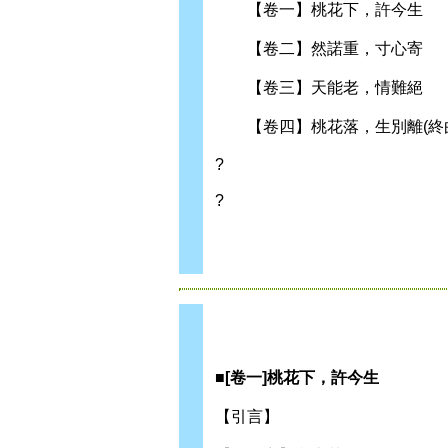
【卷一】桃花下，許今生
【卷二】然諾重，寸心寄
【卷三】天能老，情難絕
【卷四】桃花落，生別離(終
?
?
■[卷一]桃花下，許今生
【引言】