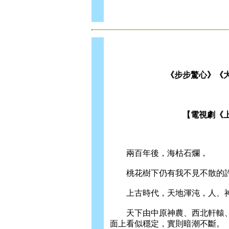
《步步驚心》《
【電視劇《
兩百年後，海枯石爛，
桃花樹下仍有我不見不散的
上古時代，天地渾沌，人、神
天下由中原神農、西北軒轅、
面上看似穩定，實則暗潮不斷。