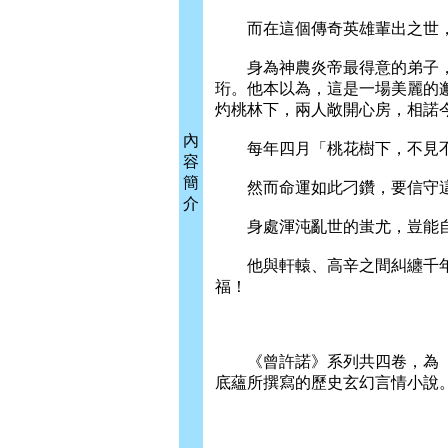
而在這個傳奇英雄輩出之世，
身為神農炎帝最得意的弟子，
珩。他本以為，這是一場美麗的
灼桃林下，兩人敞開心房，相諾
內
每年四月「桃花樹下，不見
容
簡
然而命運如此刁鑽，要信守這
介
身處渾沌亂世的蚩尤，豈能自
他與軒轅、高辛之間糾纏千年
福！
《曾許諾》系列共四卷，為「
底蘊所撰寫的歷史玄幻言情小說