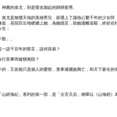
神農的蚩尤，則是聲名鵲起的錚錚新秀。
蚩尤是無懼天地的英雄男兒，卻遇上了讓他心繫千年的少女阿
邂逅，花招百出地硬纏上她，為她擋災，助她逃離追殺，終於在
今生：
不散」。
一諾千百年的誓言，談何容易？
行其事而縱橫無阻？
的，又豈能只是個人的愛恨，更牽連國族興亡，和天下蒼生的
山經海紀」系列的第一部，是「古言天后」桐華以《山海經》
。