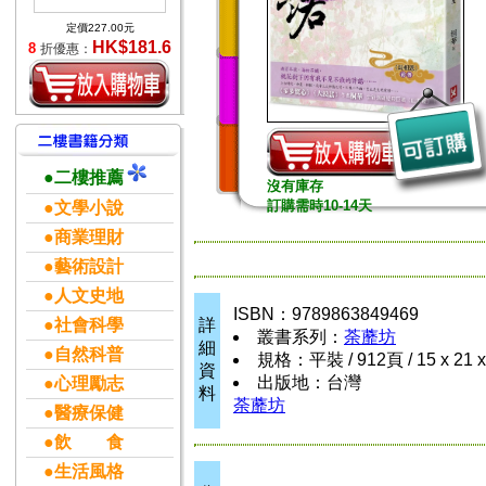
定價227.00元
HK$181.6
8
折優惠：
●二樓推薦
沒有庫存
訂購需時10-14天
●文學小說
●商業理財
●藝術設計
●人文史地
ISBN：9789863849469
●社會科學
詳
叢書系列：
荼蘼坊
細
●自然科普
規格：平裝 / 912頁 / 15 x 21 
資
出版地：台灣
●心理勵志
料
荼蘼坊
●醫療保健
●飲 食
●生活風格