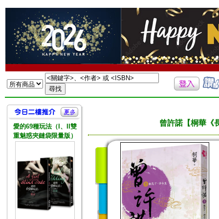
曾許諾【桐華《
愛的69種玩法（I、II雙
重魅惑夾鏈袋限量版）