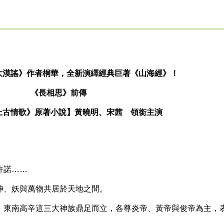
大漠謠》作者桐華，全新演繹經典巨著《山海經》！
《長相思》前傳
上古情歌》原著小說】黃曉明、宋茜 領銜主演
許諾……
、妖與萬物共居於天地之間。
東南高辛這三大神族鼎足而立，各尊炎帝、黃帝與俊帝為主，