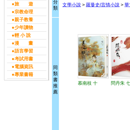
分
●旅 遊
文學小說
>
羅曼史/言情小說
>
華
類
●宗教命理
●親子教養
●少年讀物
●輕 小 說
●漫 畫
●語言學習
●考試用書
●電腦資訊
同
類
●專業書籍
書
慕南枝 十
問丹朱 七
推
薦