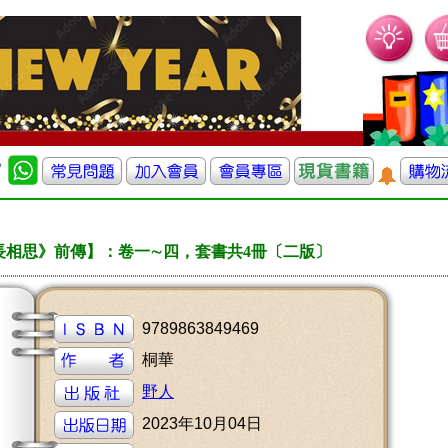
長相思》前傳】：卷一∼四，套書共4冊〔二版〕
9789863849469
桐華
野人
2023年10月04日