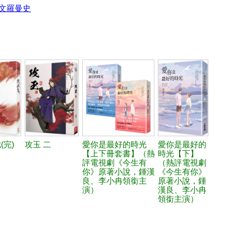
文羅曼史
(完)
攻玉 二
愛你是最好的時光
愛你是最好的
【上下冊套書】（熱
時光【下】
評電視劇《今生有
（熱評電視劇
你》原著小說，鍾漢
《今生有你》
良、李小冉領銜主
原著小說，鍾
演）
漢良、李小冉
領銜主演）