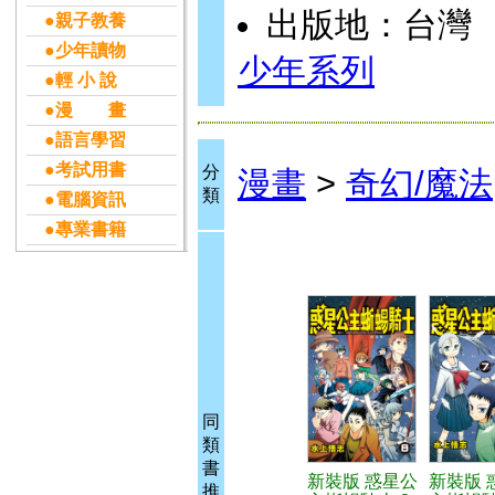
出版地：台灣
●親子教養
●少年讀物
少年系列
●輕 小 說
●漫 畫
●語言學習
●考試用書
分
漫畫
>
奇幻/魔法
類
●電腦資訊
●專業書籍
同
類
書
新裝版 惑星公
新裝版 
推