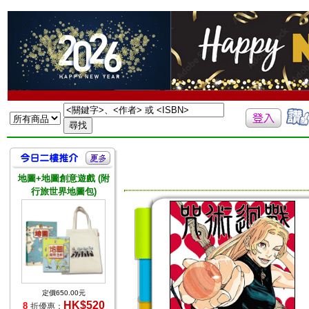
地圖+地圖創意遊戲 (附
行旅世界地圖包)
定價650.00元
HK$520
8
折優惠：