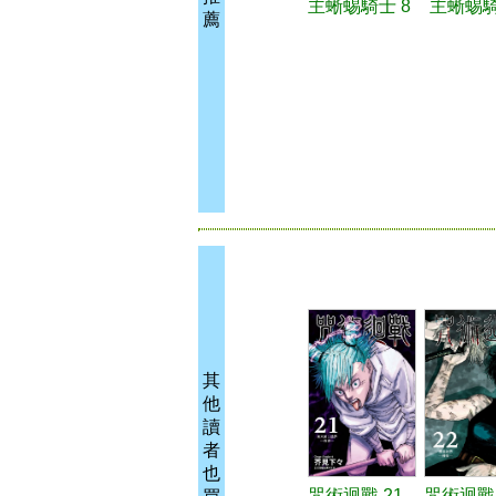
主蜥蜴騎士 8
主蜥蜴騎
薦
其
他
讀
者
也
咒術迴戰 21
咒術迴戰 