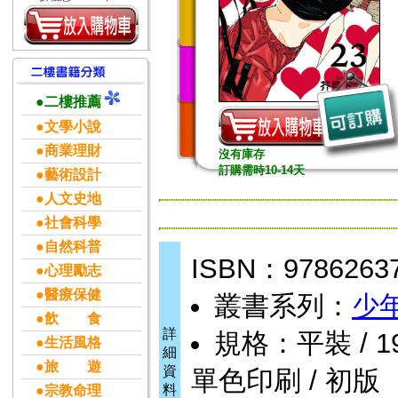
●二樓推薦
●文學小說
●商業理財
沒有庫存
訂購需時10-14天
●藝術設計
●人文史地
●社會科學
●自然科普
ISBN：9786263
●心理勵志
●醫療保健
叢書系列：
少
●飲 食
詳
規格：平裝 / 192頁
●生活風格
細
●旅 遊
資
單色印刷 / 初版
料
●宗教命理