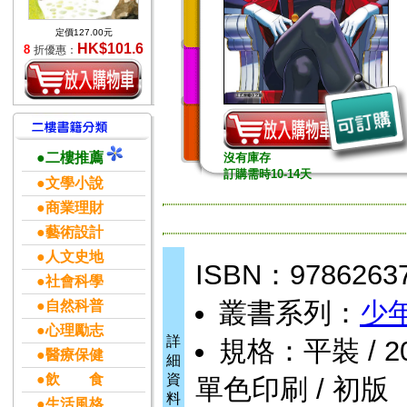
定價127.00元
HK$101.6
8
折優惠：
●二樓推薦
沒有庫存
訂購需時10-14天
●文學小說
●商業理財
●藝術設計
●人文史地
ISBN：9786263
●社會科學
叢書系列：
少年
●自然科普
●心理勵志
詳
規格：平裝 / 200頁
●醫療保健
細
●飲 食
資
單色印刷 / 初版
料
●生活風格