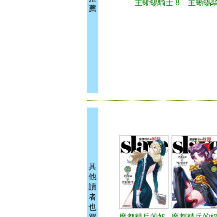
主蜥蜴騎士 8
主蜥蜴騎
薦
其
他
讀
者
也
魔都精兵的奴
魔都精兵的