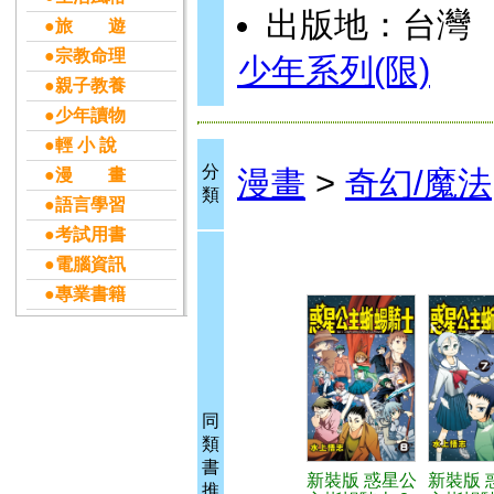
出版地：台灣
●旅 遊
●宗教命理
少年系列(限)
●親子教養
●少年讀物
●輕 小 說
分
漫畫
>
奇幻/魔法
●漫 畫
類
●語言學習
●考試用書
●電腦資訊
●專業書籍
同
類
書
新裝版 惑星公
新裝版 
推