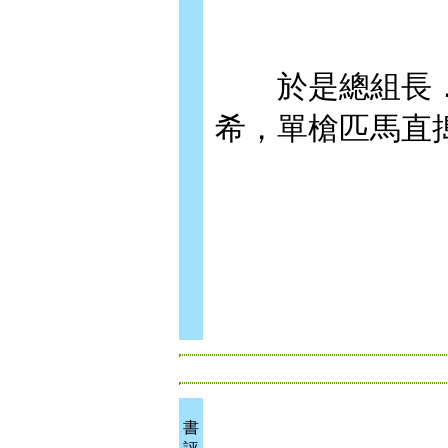
於是總組長．
希，單槍匹馬直
書