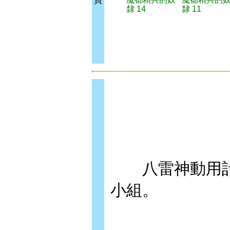
買
隸 14
隸 11
八雷神動用計
小組。