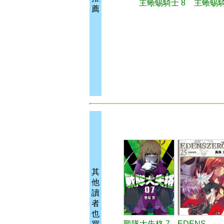
主蜥蜴騎士 8
主蜥蜴騎
薦
其
他
讀
者
也
戰隊大失格 7
EDENS