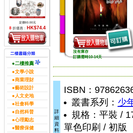
定價93.00元
HK$74.4
8
折優惠：
沒有庫存
訂購需時10-14天
●二樓推薦
●文學小說
●商業理財
ISBN：9786263
●藝術設計
●人文史地
叢書系列：
少
●社會科學
詳
●自然科普
規格：平裝 / 176頁
細
●心理勵志
資
單色印刷 / 初版
●醫療保健
料