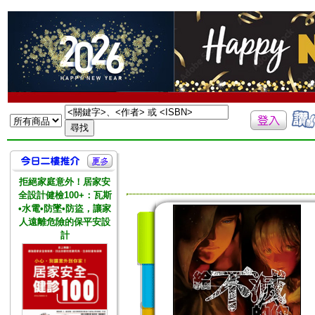
拒絕家庭意外！居家安
全設計健檢100+：瓦斯
•水電•防墜•防盜，讓家
人遠離危險的保平安設
計