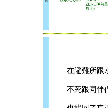
買
ZERO伊甸星
原 25
在避難所跟水
不死跟同伴們