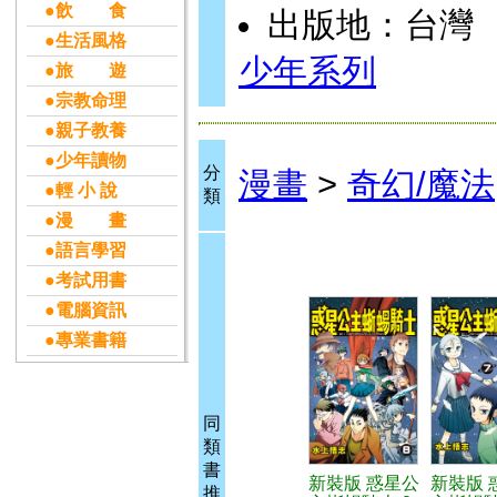
●飲 食
出版地：台灣
●生活風格
少年系列
●旅 遊
●宗教命理
●親子教養
●少年讀物
分
漫畫
>
奇幻/魔法
●輕 小 說
類
●漫 畫
●語言學習
●考試用書
●電腦資訊
●專業書籍
同
類
書
新裝版 惑星公
新裝版 
推