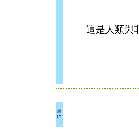
這是人類與非
書
評