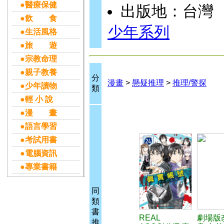
●醫療保健
出版地：台灣
●飲 食
少年系列
●生活風格
●旅 遊
●宗教命理
●親子教養
分
漫畫
>
懸疑推理
>
推理/警探
●少年讀物
類
●輕 小 說
●漫 畫
●語言學習
●考試用書
●電腦資訊
●專業書籍
同
類
書
REAL
劇場版
推