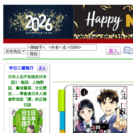
日本人也不知道的日本
語3：敬語、人物對
話、書信書寫、文化歷
史……學會連日本人都
會對你說「讚」的正確
日語