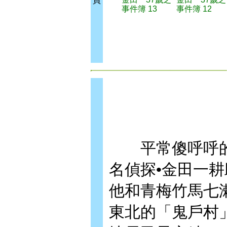
買
事件簿 13
事件簿 12
平常傻呼呼的
名偵探•金田一耕
他和青梅竹馬七
東北的「鬼戶村