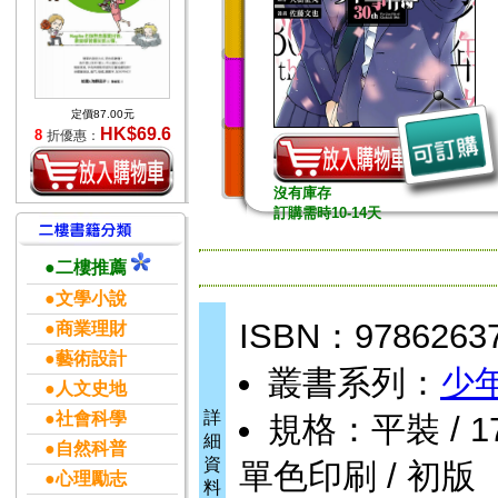
定價87.00元
HK$69.6
8
折優惠：
沒有庫存
訂購需時10-14天
●二樓推薦
●文學小說
ISBN：9786263
●商業理財
●藝術設計
叢書系列：
少
●人文史地
詳
●社會科學
規格：平裝 / 176頁
細
●自然科普
資
單色印刷 / 初版
●心理勵志
料