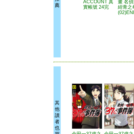
ACCOUNT 真
畫 名
薦
實帳號 24完
紺青之
(02)EN
其
他
讀
者
也
金田一37歲之
金田一37歲之