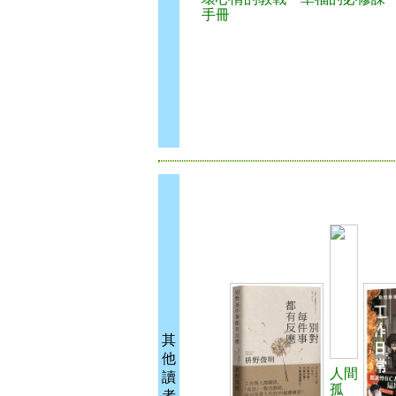
手冊
其
他
人間
讀
孤
者