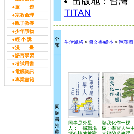
出版地：台灣
●旅 遊
TITAN
●宗教命理
●親子教養
●少年讀物
分
●輕 小 說
生活風格
>
圖文書/繪本
>
翻譯圖
類
●漫 畫
●語言學習
●考試用書
●電腦資訊
●專業書籍
同
類
書
同事是外星
願我化作一棵
推
人：一掃職場
樹：學習人生
薦
壞心情的教戰
幸福的必修課