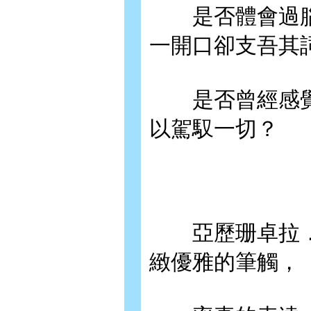
是否體會過腦
一開口卻支吾其
是否曾經感覺
以駕馭一切？
亞歷珊卓拉．歐拉諾(
緻優雅的筆觸，