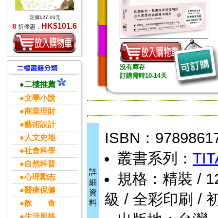
定價127.00元
HK$101.6
8
折優惠：
沒有庫存
訂購需時10-14天
●二樓推薦
●文學小說
●商業理財
●藝術設計
ISBN：9789861
●人文史地
●社會科學
叢書系列：
TI
●自然科普
詳
規格：精裝 / 128頁
●心理勵志
細
●醫療保健
資
級 / 全彩印刷 / 
料
●飲 食
●生活風格