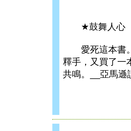
★鼓舞人心
愛死這本書。
釋手，又買了一
共鳴。__亞馬遜