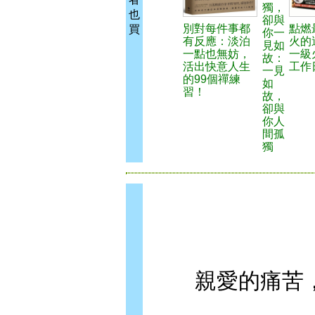
獨，
也
卻與
別對每件事都
點燃
買
你一
有反應：淡泊
火的
見如
一點也無妨，
一級
故：
活出快意人生
工作
一見
的99個禪練
如
習！
故，
卻與
你人
間孤
獨
親愛的痛苦