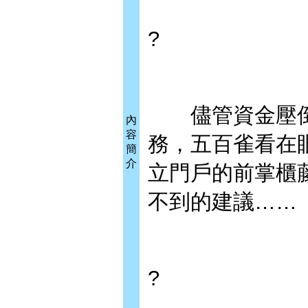
?
儘管資金壓倒
內
容
務，五百雀看在
簡
介
立門戶的前掌櫃
不到的建議……
?