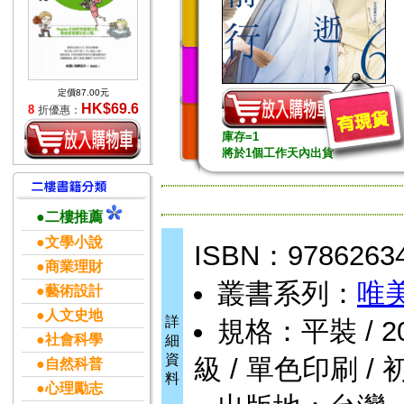
定價87.00元
HK$69.6
8
折優惠：
庫存=1
將於1個工作天內出貨
●二樓推薦
●文學小說
ISBN：9786263
●商業理財
叢書系列：
唯
●藝術設計
●人文史地
詳
規格：平裝 / 202頁
●社會科學
細
資
級 / 單色印刷 / 
●自然科普
料
●心理勵志