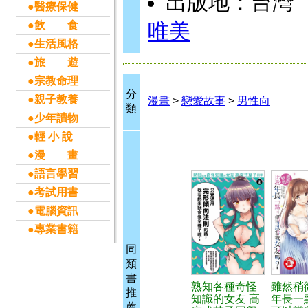
出版地：台灣
●醫療保健
●飲 食
唯美
●生活風格
●旅 遊
●宗教命理
分
●親子教養
漫畫
>
戀愛故事
>
男性向
類
●少年讀物
●輕 小 說
●漫 畫
●語言學習
●考試用書
●電腦資訊
●專業書籍
同
類
書
熟知各種奇怪
雖然稍
推
知識的女友 高
年長一
薦