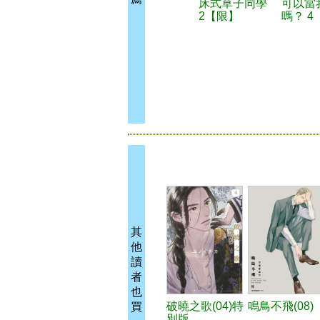
床式草子同學
可以當
2【限】
嗎？ 4
其
他
讀
者
也
破曉之歌(04)特
鳴鳥不飛(08)
買
別版