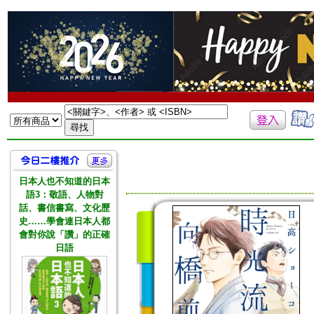
日本人也不知道的日本
語3：敬語、人物對
話、書信書寫、文化歷
史……學會連日本人都
會對你說「讚」的正確
日語