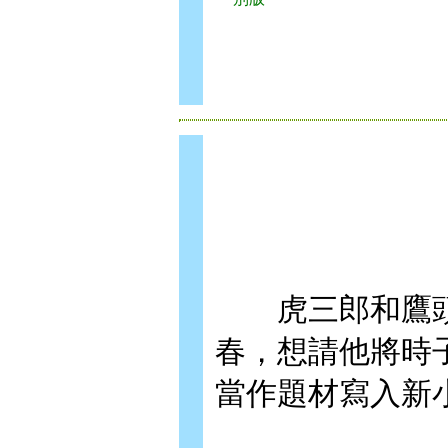
虎三郎和鷹頭
春，想請他將時
當作題材寫入新