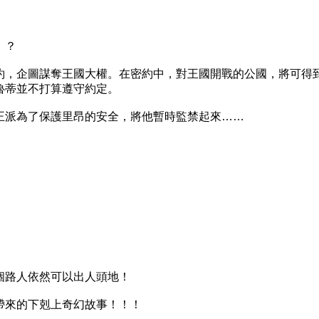
！？
，企圖謀奪王國大權。在密約中，對王國開戰的公國，將可得
魯蒂並不打算遵守約定。
派為了保護里昂的安全，將他暫時監禁起來……
路人依然可以出人頭地！
來的下剋上奇幻故事！！！