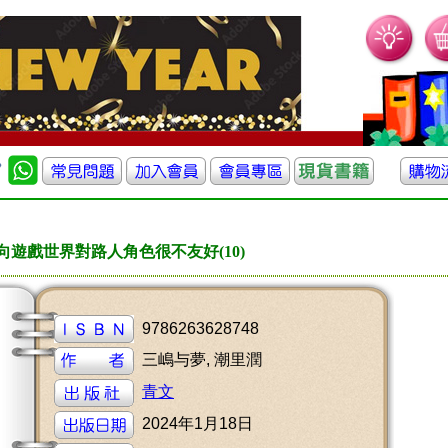
向遊戲世界對路人角色很不友好(10)
9786263628748
三嶋与夢, 潮里潤
青文
2024年1月18日