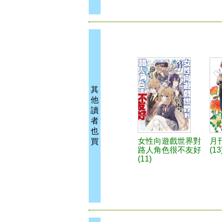
其
他
讀
者
也
女性向遊戲世界對
月
買
路人角色很不友好
(13
(11)