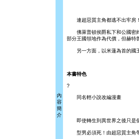
連超惡質主角都逃不出牢房
佛萊普頓侯爵私下和公國密約
部分王國領地作為代價，但赫特
另一方面，以米蓮為首的國王
本書特色
?
內
同名輕小說改編漫畫
容
簡
介
即使轉生到異世界之後只是個
型男必須死！由超惡質主角帶