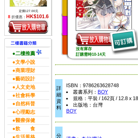
定價127.00元
HK$101.6
8
折優惠：
沒有庫存
●二樓推薦
訂購需時10-14天
●文學小說
●商業理財
●藝術設計
ISBN：9786263628748
●人文史地
詳
叢書系列：
BOY
細
●社會科學
規格：平裝 / 162頁 / 12.8 x 1
資
●自然科普
出版地：台灣
料
BOY
●心理勵志
●醫療保健
●飲 食
分
●生活風格