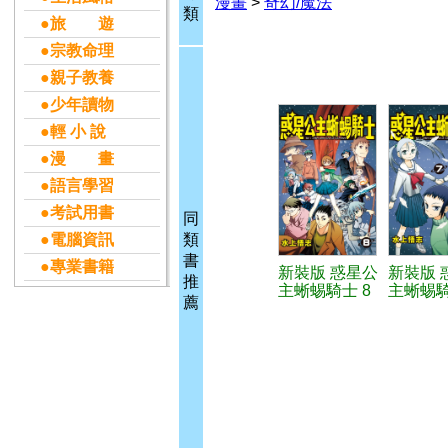
漫畫
>
奇幻/魔法
類
●旅 遊
●宗教命理
●親子教養
●少年讀物
●輕 小 說
●漫 畫
●語言學習
●考試用書
同
●電腦資訊
類
書
●專業書籍
新裝版 惑星公
新裝版 
推
主蜥蜴騎士 8
主蜥蜴騎
薦