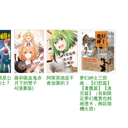
惑星公
蘿莉吸血鬼赤
阿斯莫德是不
夢幻紳士三部
士 7
月下的雙子
會放棄的 3
曲：【幻想篇】
4(漫畫版)
【逢魔篇】【迷
宮篇】（首刷限
定夢幻魔實也精
緻透卡，兩款隨
機出貨）