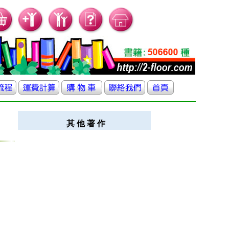
其 他 著 作