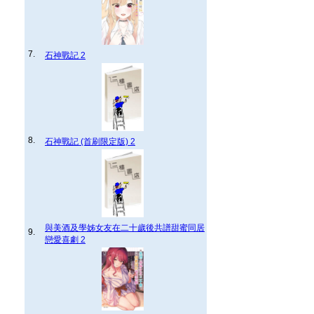
7.
石神戰記 2
8.
石神戰記 (首刷限定版) 2
與美酒及學姊女友在二十歲後共譜甜蜜同居
9.
戀愛喜劇 2