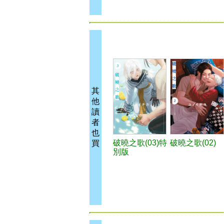
其
他
讀
者
也
破曉之歌(03)特
破曉之歌(02)
買
別版