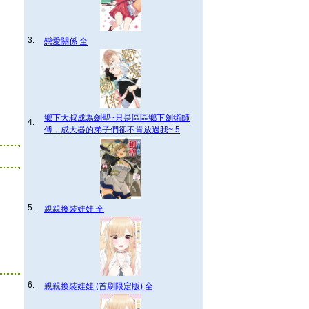
3.
戀愛關係 全
鄉下大叔成為劍聖~只是區區鄉下劍術師
4.
傅，成大器的弟子們卻不肯放過我~ 5
5.
親親換裝娃娃 全
6.
親親換裝娃娃 (首刷限定版) 全