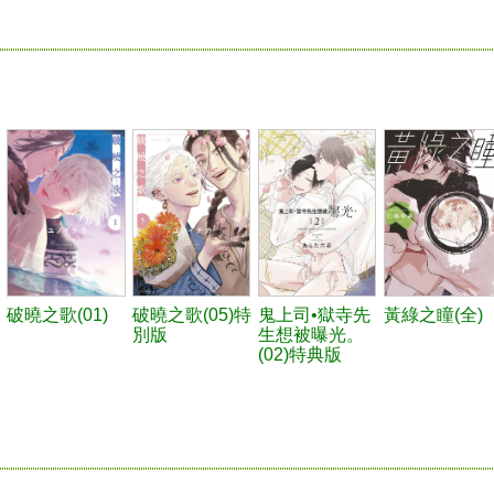
破曉之歌(01)
破曉之歌(05)特
鬼上司•獄寺先
黃綠之瞳(全)
別版
生想被曝光。
(02)特典版