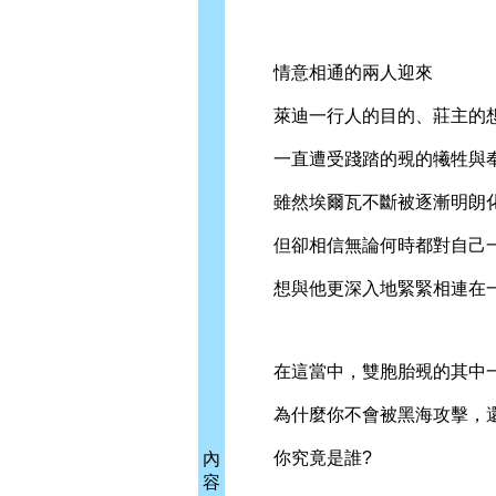
情意相通的兩人迎來
萊迪一行人的目的、莊主的
一直遭受踐踏的覡的犧牲與奉
雖然埃爾瓦不斷被逐漸明朗化
但卻相信無論何時都對自己一
想與他更深入地緊緊相連在
在這當中，雙胞胎覡的其中一
為什麼你不會被黑海攻擊，還
你究竟是誰?
內
容