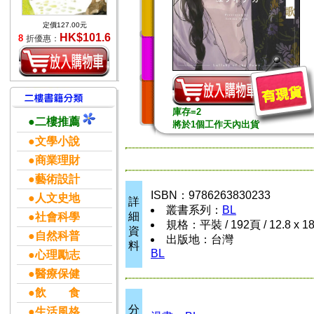
定價127.00元
HK$101.6
8
折優惠：
庫存=2
●二樓推薦
將於1個工作天內出貨
●文學小說
●商業理財
●藝術設計
ISBN：9786263830233
●人文史地
詳
叢書系列：
BL
細
●社會科學
規格：平裝 / 192頁 / 12.8 x 1
資
●自然科普
出版地：台灣
料
BL
●心理勵志
●醫療保健
●飲 食
分
●生活風格