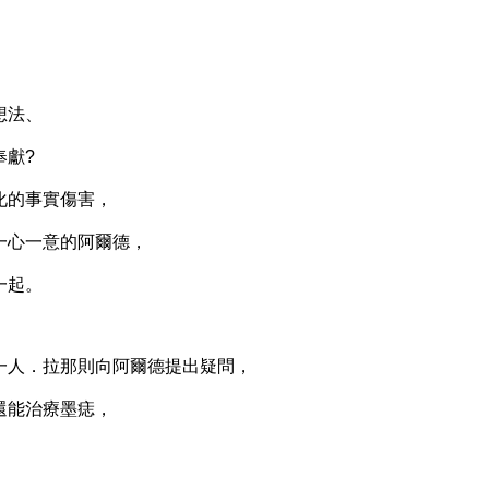
想法、
獻?
的事實傷害，
心一意的阿爾德，
一起。
人．拉那則向阿爾德提出疑問，
能治療墨痣，