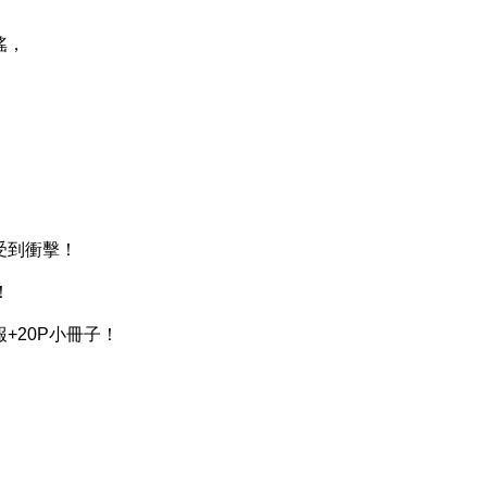
搖，
到衝擊！
！
20P小冊子！