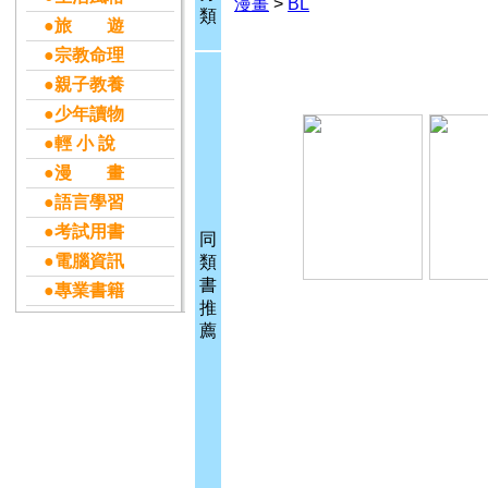
漫畫
>
BL
類
●旅 遊
●宗教命理
●親子教養
●少年讀物
●輕 小 說
●漫 畫
●語言學習
●考試用書
同
●電腦資訊
類
書
●專業書籍
推
薦