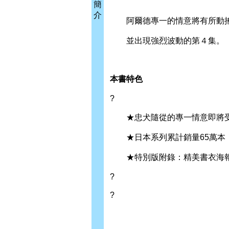
簡
介
阿爾德專一的情意將有所動
並出現強烈波動的第４集。
本書特色
?
★忠犬隨從的專一情意即將受
★日本系列累計銷量65萬本
★特別版附錄：精美書衣海報+
?
?