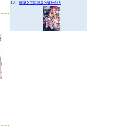
10.
魔彈之王與聖泉的雙紋劍 5