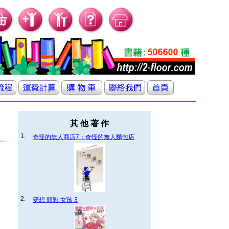
其 他 著 作
1.
奇怪的無人商店7：奇怪的無人麵包店
2.
夢想 頭彩 女孩 3