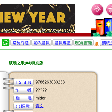
破曉之歌(04)特別版
9786263830233
?????
midori
青文