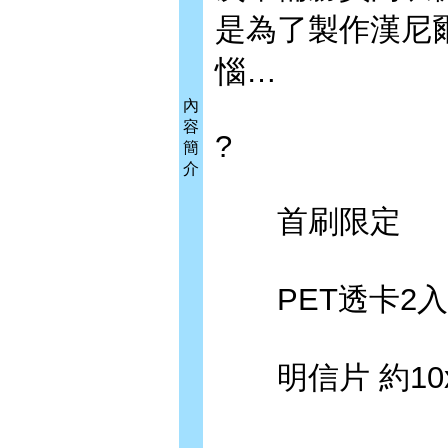
是為了製作漢尼
惱…
內
容
?
簡
介
首刷限定
PET透卡2入 約
明信片 約10x