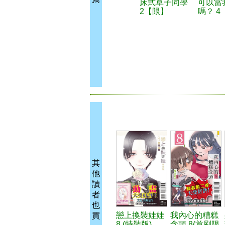
床式草子同學
可以當
2【限】
嗎？ 4
其
他
讀
者
也
戀上換裝娃娃
我內心的糟糕
買
8 (特裝版)
念頭 8(首刷限