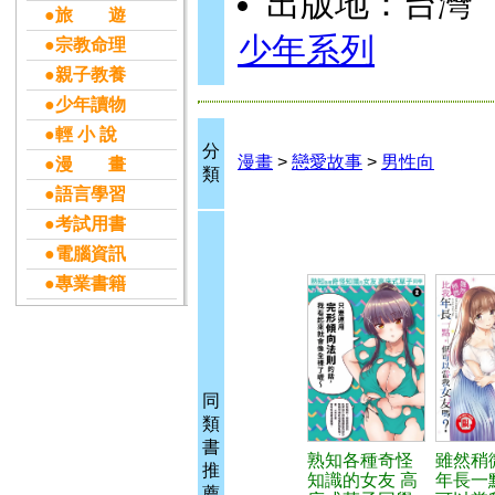
出版地：台灣
●旅 遊
少年系列
●宗教命理
●親子教養
●少年讀物
●輕 小 說
分
漫畫
>
戀愛故事
>
男性向
●漫 畫
類
●語言學習
●考試用書
●電腦資訊
●專業書籍
同
類
書
熟知各種奇怪
雖然稍
推
知識的女友 高
年長一
薦