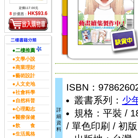
定價117.00元
HK$93.6
8
折優惠：
●二樓推薦
●文學小說
●商業理財
●藝術設計
●人文史地
ISBN：9786260
●社會科學
叢書系列：
少
●自然科普
●心理勵志
詳
規格：平裝 / 186頁
細
●醫療保健
資
/ 單色印刷 / 初版
●飲 食
料
●生活風格