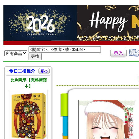
比利戰爭【完整新譯
本】