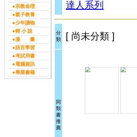
達人系列
●宗教命理
●親子教養
●少年讀物
●輕 小 說
分
[ 尚未分類 ]
●漫 畫
類
●語言學習
●考試用書
●電腦資訊
●專業書籍
同
類
書
推
薦