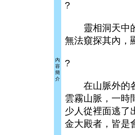
?
靈相洞天中的
無法窺探其內，
內
?
容
簡
介
在山脈外的各
雲霧山脈，一時
少人從裡面逃了
金大殿者，皆是