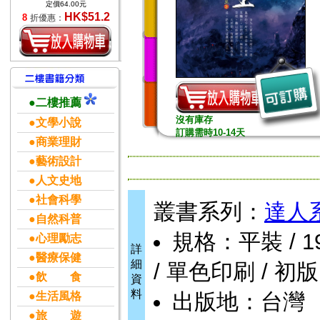
定價64.00元
HK$51.2
8
折優惠：
●二樓推薦
沒有庫存
●文學小說
訂購需時10-14天
●商業理財
●藝術設計
●人文史地
●社會科學
叢書系列：
達人
●自然科普
規格：平裝 / 192頁
●心理勵志
詳
●醫療保健
細
/ 單色印刷 / 初版
●飲 食
資
料
出版地：台灣
●生活風格
●旅 遊