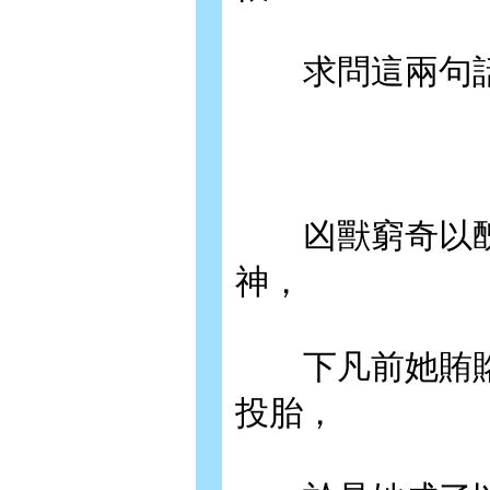
求問這兩句話
凶獸窮奇以醜
神，
下凡前她賄賂
投胎，