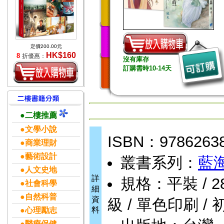
定價200.00元
HK$160
8
折優惠：
沒有庫存
訂購需時10-14天
●二樓推薦
●文學小說
ISBN：9786263
●商業理財
●藝術設計
叢書系列：
藍
●人文史地
詳
規格：平裝 / 288頁
●社會科學
細
●自然科普
資
級 / 單色印刷 / 
料
●心理勵志
●醫療保健