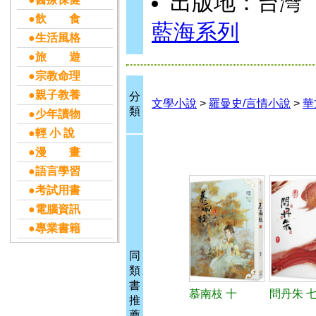
出版地：台灣
●飲 食
藍海系列
●生活風格
●旅 遊
●宗教命理
●親子教養
分
文學小說
>
羅曼史/言情小說
>
華
類
●少年讀物
●輕 小 說
●漫 畫
●語言學習
●考試用書
●電腦資訊
●專業書籍
同
類
書
慕南枝 十
問丹朱 七
推
薦