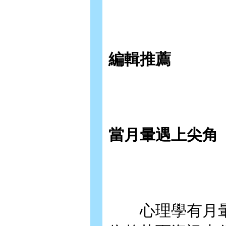
編輯推薦
當月暈遇上尖角
心理學有月暈效應(