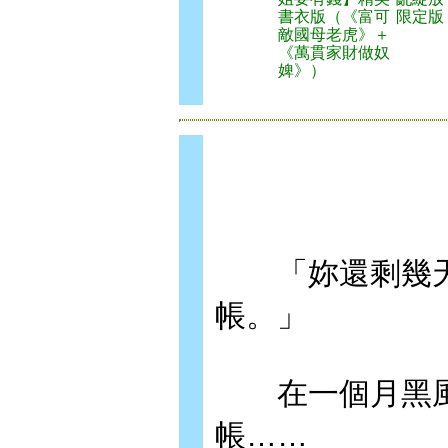
書衣版（《富可
限定版
敵國母老虎》＋
《萬貫家財做奴
婢》）
「妳還剩幾天
帳。」
在一個月黑風
帳……