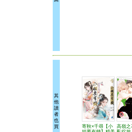
其
他
讀
者
也
寄秋×千尋【小
高嶺之
買
姐要有錢】精美
亂綻放 