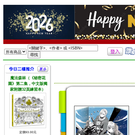
魔法森林（《秘密花
園》第二集，中文版獨
家附贈32頁練習本）
定價93.00元