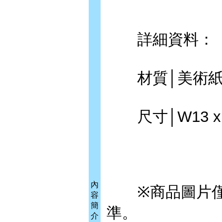
詳細資料：
材質│美術紙
尺寸│W13 x H
內
※商品圖片僅供
容
簡
準。
介