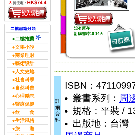
HK$74.4
8
折優惠：
沒有庫存
訂購需時10-14天
●二樓推薦
●文學小說
●商業理財
●藝術設計
●人文史地
●社會科學
ISBN：4711099
●自然科普
叢書系列：
周
●心理勵志
詳
●醫療保健
細
規格：平裝 / 13 
●飲 食
資
料
●生活風格
出版地：台灣
●旅 遊