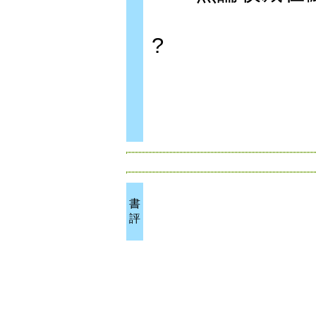
?
書
評