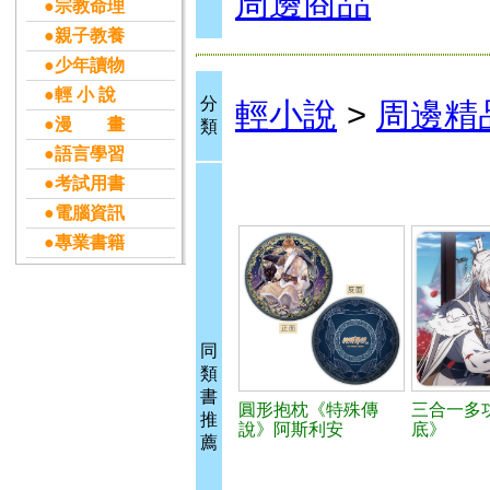
周邊商品
●宗教命理
●親子教養
●少年讀物
●輕 小 說
分
輕小說
>
周邊精
●漫 畫
類
●語言學習
●考試用書
●電腦資訊
●專業書籍
同
類
書
圓形抱枕《特殊傳
三合一多
推
說》阿斯利安
底》
薦