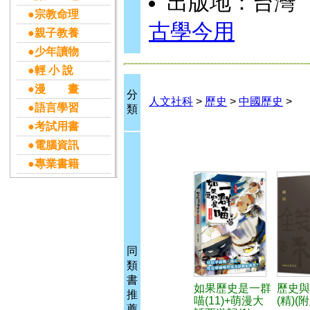
出版地：台灣
●宗教命理
古學今用
●親子教養
●少年讀物
●輕 小 說
●漫 畫
分
人文社科
>
歷史
>
中國歷史
>
●語言學習
類
●考試用書
●電腦資訊
●專業書籍
同
類
書
如果歷史是一群
歷史與
推
喵(11)+萌漫大
(精)(
薦