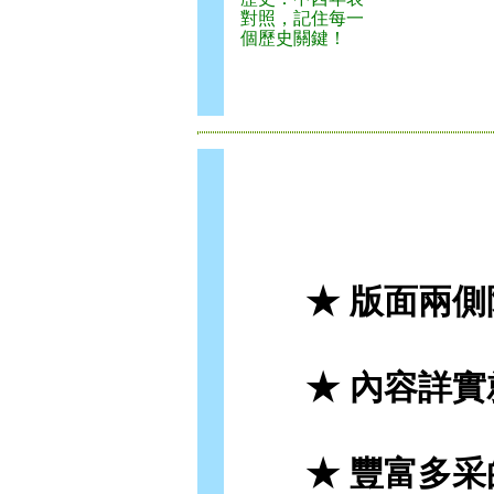
對照，記住每一
個歷史關鍵！
★ 版面兩側
★ 內容詳實就
★ 豐富多采的