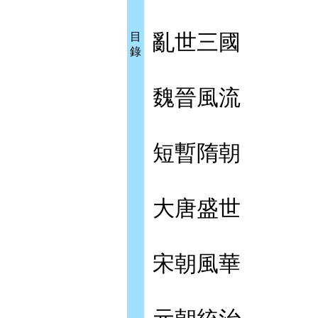
亂世三國
目
錄
魏晉風流
短暫隋朝
大唐盛世
宋朝風華