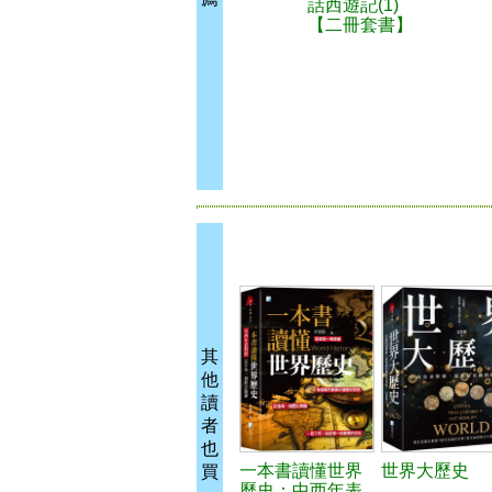
話西遊記(1)
【二冊套書】
其
他
讀
者
也
一本書讀懂世界
世界大歷史
買
歷史：中西年表