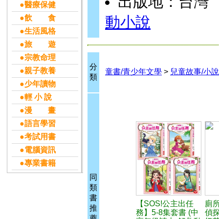
出版地：台灣
●醫療保健
●飲 食
動小說
●生活風格
●旅 遊
●宗教命理
分
●親子教養
童書/青少年文學
>
兒童故事/小說
類
●少年讀物
●輕 小 說
●漫 畫
●語言學習
●考試用書
●電腦資訊
●專業書籍
同
類
書
【SOS!公主出任
廁
推
務】5-8集套書 (中
偵
薦