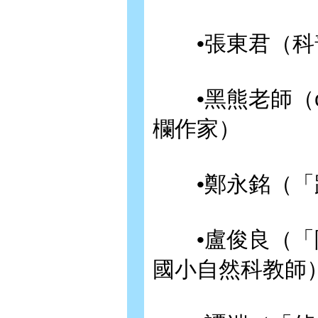
•張東君（科
•黑熊老師（o
欄作家）
•鄭永銘（「
•盧俊良（「阿
國小自然科教師