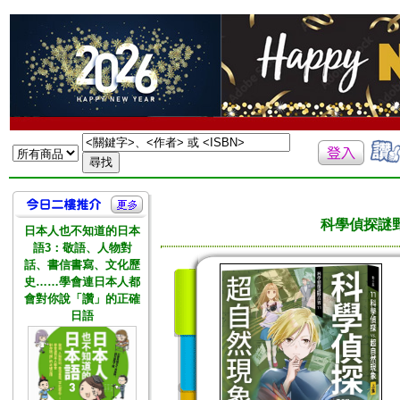
科學偵探謎野
日本人也不知道的日本
語3：敬語、人物對
話、書信書寫、文化歷
史……學會連日本人都
會對你說「讚」的正確
日語