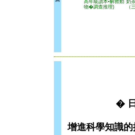
高年級讀本•解救動
奶
物�調查推理)
（
� 
增進科學知識的