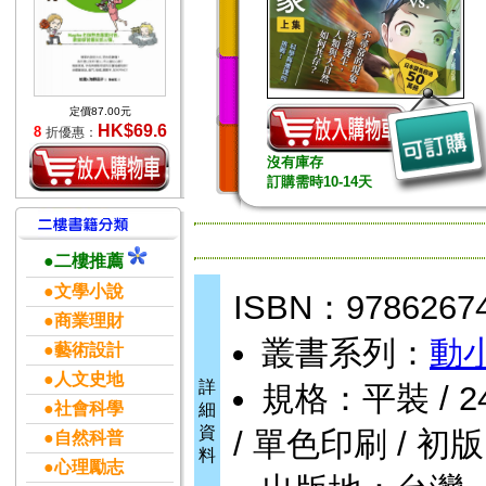
定價87.00元
HK$69.6
8
折優惠：
沒有庫存
訂購需時10-14天
●二樓推薦
●文學小說
ISBN：9786267
●商業理財
叢書系列：
動
●藝術設計
●人文史地
詳
規格：平裝 / 240頁
●社會科學
細
資
/ 單色印刷 / 初版
●自然科普
料
●心理勵志