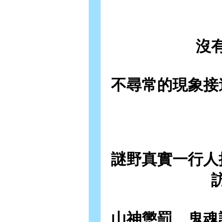
沒
不尋常的現象接
謎野真實一行人
山神懲罰、鬼魂