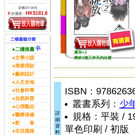
定價227.00元
HK$181.6
8
折優惠：
●二樓推薦
庫存=3
●文學小說
將於1個工作天內出貨
●商業理財
●藝術設計
●人文史地
ISBN：9786263
●社會科學
●自然科普
叢書系列：
少
●心理勵志
詳
規格：平裝 / 192頁
●醫療保健
細
●飲 食
資
單色印刷 / 初版
●生活風格
料