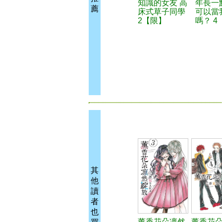
知識的女友 高
年長一
薦
床式草子同學
可以當
2【限】
嗎？ 4
其
他
讀
者
也
薰香花朵凛然
薰香花