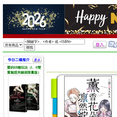
愛的69種玩法（I、II雙
重魅惑夾鏈袋限量版）