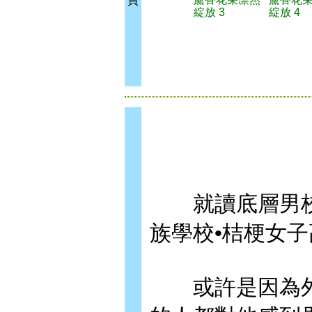
買
綻放 3
綻放 4
就讀底層男校•
族學校•桔梗女
或許是因為外