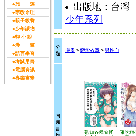
●旅 遊
出版地：台灣
●宗教命理
少年系列
●親子教養
●少年讀物
●輕 小 說
●漫 畫
分
漫畫
>
戀愛故事
>
男性向
●語言學習
類
●考試用書
●電腦資訊
●專業書籍
同
類
書
熟知各種奇怪
雖然稍
推