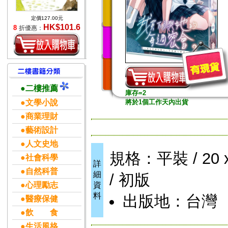
定價127.00元
HK$101.6
8
折優惠：
●二樓推薦
庫存=2
●文學小說
將於1個工作天內出貨
●商業理財
●藝術設計
●人文史地
規格：平裝 / 20 x
●社會科學
詳
●自然科普
細
/ 初版
●心理勵志
資
料
出版地：台灣
●醫療保健
●飲 食
●生活風格