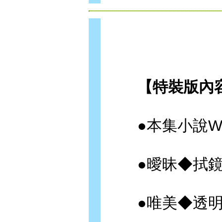
【特裝版內容
●本集小說Wi
●曖昧◆拭鏡布 (尺
●唯美◆透明桌繪 