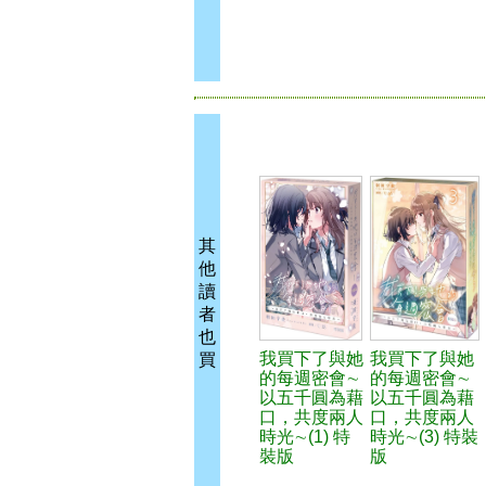
其
他
讀
者
也
我買下了與她
我買下了與她
買
的每週密會∼
的每週密會∼
以五千圓為藉
以五千圓為藉
口，共度兩人
口，共度兩人
時光∼(1) 特
時光∼(3) 特裝
裝版
版