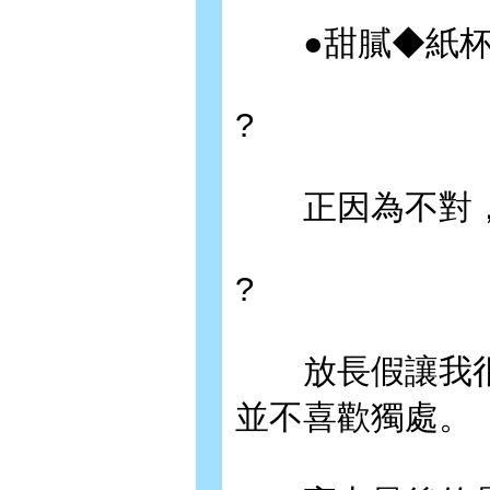
●甜膩◆紙杯墊2入
?
正因為不對，與
?
放長假讓我很
並不喜歡獨處。