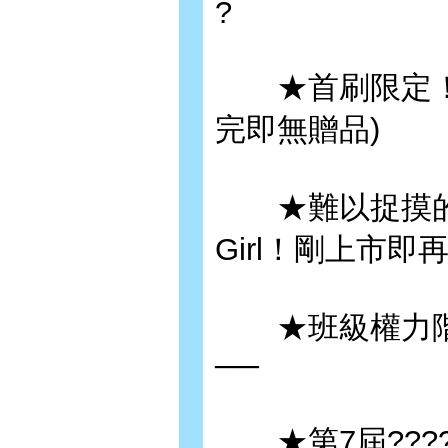
?
★首刷限定！隨
完即無贈品)
★難以捉摸的女高
Girl！剛上市
★班級權力階
──
★第7屆???