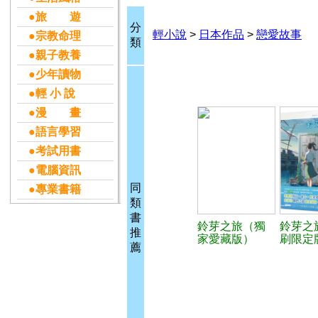
●旅 遊
分
輕小說
>
日本作品
>
戀愛故事
●宗教命理
類
●親子教養
●少年讀物
●輕 小 說
●漫 畫
●語言學習
●考試用書
●電腦資訊
同
●專業書籍
類
書
鈴芽之旅（獨
鈴芽之
推
家愛藏版）
刷限定
薦