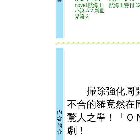
novel 航海王
航海王特刊 1
小說 A 2 新世
界篇 2
掃除強化周開
不合的羅竟然在
內
驚人之舉！「Ｏ
容
簡
劇！
介