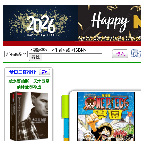
成為賈伯斯：天才巨星
的挫敗與孕成