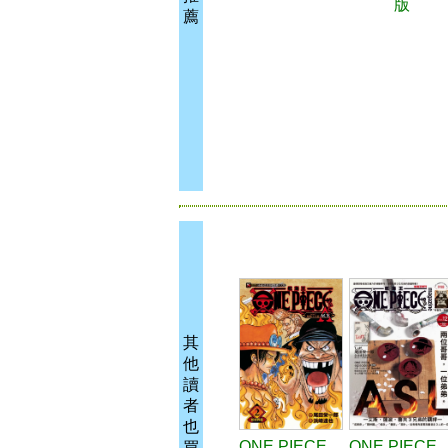
版
薦
其
他
讀
者
也
ONE PIECE
ONE PIECE
買