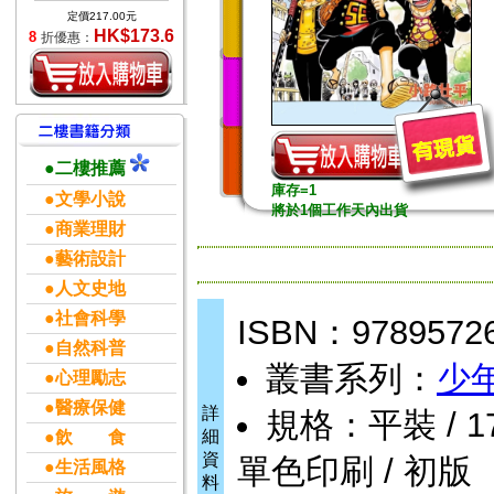
定價217.00元
HK$173.6
8
折優惠：
●二樓推薦
庫存=1
●文學小說
將於1個工作天內出貨
●商業理財
●藝術設計
●人文史地
●社會科學
ISBN：9789572
●自然科普
叢書系列：
少
●心理勵志
●醫療保健
詳
規格：平裝 / 176頁
細
●飲 食
資
單色印刷 / 初版
●生活風格
料