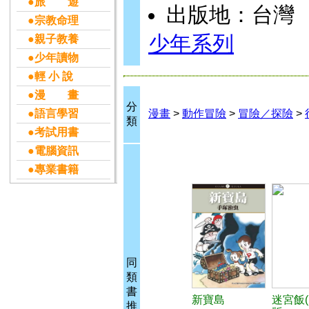
●旅 遊
出版地：台灣
●宗教命理
少年系列
●親子教養
●少年讀物
●輕 小 說
●漫 畫
分
●語言學習
漫畫
>
動作冒險
>
冒險／探險
>
類
●考試用書
●電腦資訊
●專業書籍
同
類
書
新寶島
迷宮飯(
推