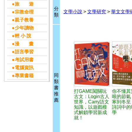
●旅 遊
分
文學小說
>
文學研究
>
華文文學
●宗教命理
類
●親子教養
●少年讀物
●輕 小 說
●漫 畫
●語言學習
●考試用書
●電腦資訊
同
●專業書籍
類
書
打GAME闖關玩
你不懂其
推
古文：Login古人
哏的節氣
薦
世界，Carry語文
寒到冬至
知識，以遊戲模
詩詞中的
式解鎖學習新成
學
就！