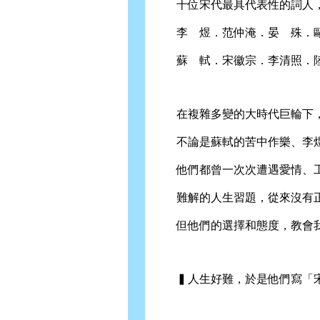
十位宋代最具代表性的詞人，
李 煜．范仲淹．晏 殊．歐
蘇 軾．宋徽宗．李清照．陸
在複雜多變的大時代巨輪下
不論是蘇軾的苦中作樂、李煜
他們都曾一次次遭遇愛情、工
難解的人生習題，從來沒有正
但他們的選擇和態度，教會我
▍人生好難，於是他們寫「