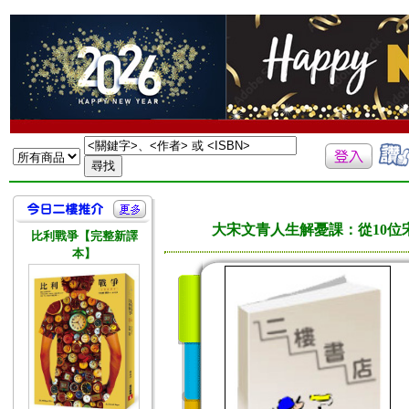
大宋文青人生解憂課：從10
比利戰爭【完整新譯
本】