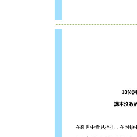
10位
課本沒教
在亂世中看見掙扎，在困頓中