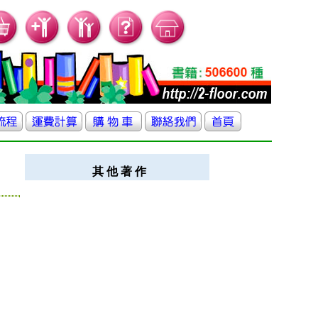
其 他 著 作