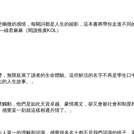
幽微的感情，每闕詞都是人生的縮影，這本書將帶你走進不同
─綠君麻麻（閱讀推廣KOL）
，無限延展了讀者的生命體驗。這些鮮活的名字不再是學生口
志的人生故事。」
觸動，他們是如此天資卓越、豪情萬丈，卻又會被社會和制度
，感覺某一刻就這樣相通共情了。」
人單一的理解和認識，感覺很多名士都不是我們認識的樣子，