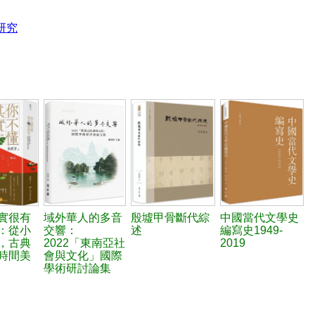
研究
實很有
域外華人的多音
殷墟甲骨斷代綜
中國當代文學史
：從小
交響：
述
編寫史1949-
，古典
2022「東南亞社
2019
時間美
會與文化」國際
學術研討論集