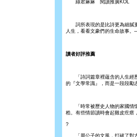
綠君麻麻 閱讀推廣KOL
詞所表現的是比詩更為細膩更
人生，看看文豪們的生命故事。─
讀者好評推薦
「詩詞篇章裡蘊含的人生經歷
的『文學常識』，而是一段段勵
「時常被歷史人物的家國情懷
梏。有些情節讀時會起雞皮疙瘩
?
「周公子的文風，打破了對古