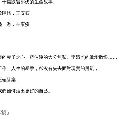
十篇跌宕起伏的生命故事。
陽脩．王安石
 游．辛棄疾
，
的赤子之心、范仲淹的大公無私、李清照的敢愛敢恨……
作、人生的暴擊，卻沒有失去面對現實的勇氣，
確答案，
們如何活出更好的自己。
宋詞」