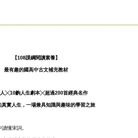
【108課綱閱讀素養】
最有趣的國高中古文補充教材
詞人╳10齣人生劇本╳超過200首經典名作
的真實人生，一場兼具知識與趣味的學習之旅
讀懂宋詞。