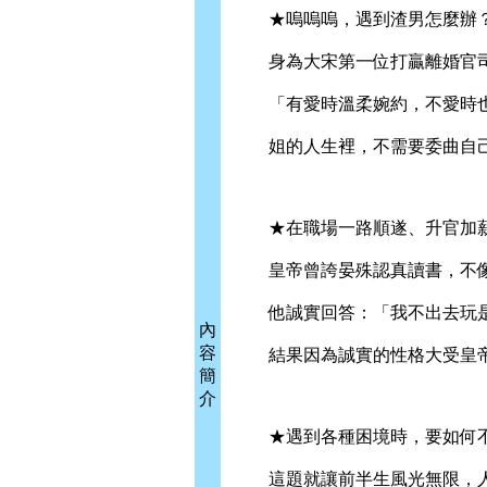
★嗚嗚嗚，遇到渣男怎麼辦
身為大宋第一位打贏離婚官司
「有愛時溫柔婉約，不愛時也
姐的人生裡，不需要委曲自己
★在職場一路順遂、升官加薪
皇帝曾誇晏殊認真讀書，不像
他誠實回答：「我不出去玩是
內
容
結果因為誠實的性格大受皇帝
簡
介
★遇到各種困境時，要如何不
這題就讓前半生風光無限，人