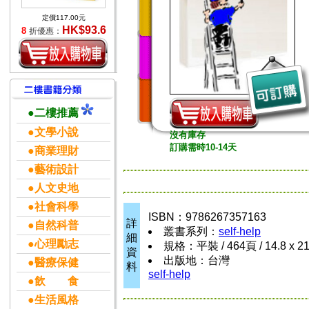
定價117.00元
HK$93.6
8
折優惠：
●二樓推薦
●文學小說
沒有庫存
訂購需時10-14天
●商業理財
●藝術設計
●人文史地
●社會科學
ISBN：9786267357163
詳
●自然科普
叢書系列：
self-help
細
●心理勵志
規格：平裝 / 464頁 / 14.8 x 2
資
出版地：台灣
●醫療保健
料
self-help
●飲 食
●生活風格