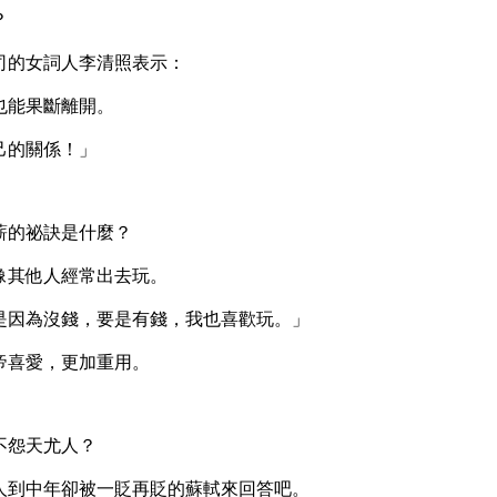
？
的女詞人李清照表示：
能果斷離開。
的關係！」
的祕訣是什麼？
其他人經常出去玩。
因為沒錢，要是有錢，我也喜歡玩。」
喜愛，更加重用。
怨天尤人？
到中年卻被一貶再貶的蘇軾來回答吧。