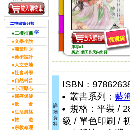
●二樓推薦
●文學小說
庫存=1
●商業理財
將於1個工作天內出貨
●藝術設計
●人文史地
●社會科學
●自然科普
ISBN：9786263
●心理勵志
叢書系列：
藍
●醫療保健
●飲 食
詳
規格：平裝 / 288頁
細
●生活風格
資
級 / 單色印刷 / 
●旅 遊
料
●宗教命理