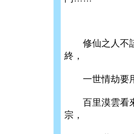
修仙之人不該
終，
一世情劫要用
百里漠雲看來
宗，