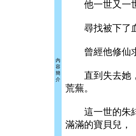
他一世又一世
尋找被下了血
曾經他修仙求
內
容
直到失去她，
簡
介
荒蕪。
這一世的朱緋
滿滿的寶貝兒，