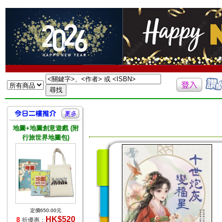
地圖+地圖創意遊戲 (附
行旅世界地圖包)
定價650.00元
HK$520
8
折優惠：