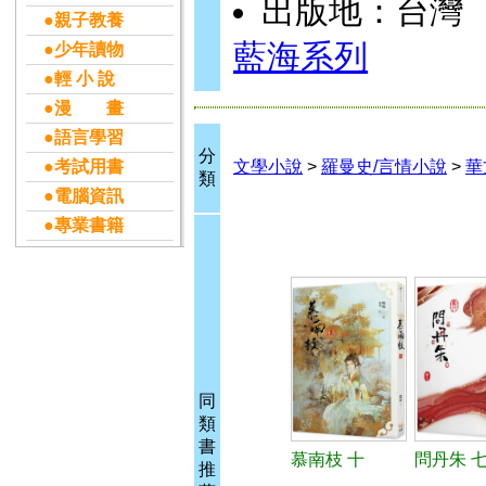
出版地：台灣
●親子教養
藍海系列
●少年讀物
●輕 小 說
●漫 畫
●語言學習
分
●考試用書
文學小說
>
羅曼史/言情小說
>
華
類
●電腦資訊
●專業書籍
同
類
書
慕南枝 十
問丹朱 七
推