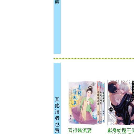
薦
其
他
讀
者
也
喜得醫流妻
獻身給魔王
買