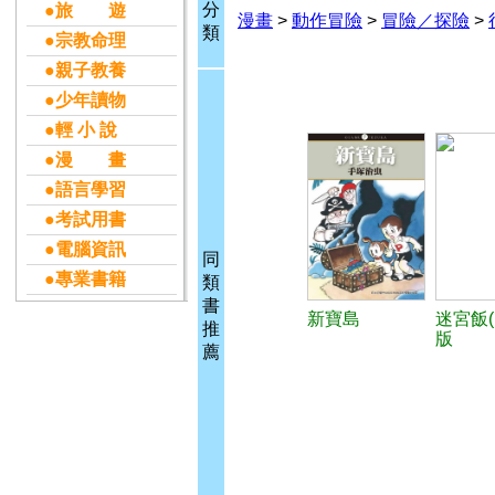
分
●旅 遊
漫畫
>
動作冒險
>
冒險／探險
>
類
●宗教命理
●親子教養
●少年讀物
●輕 小 說
●漫 畫
●語言學習
●考試用書
●電腦資訊
同
●專業書籍
類
書
新寶島
迷宮飯(
推
版
薦