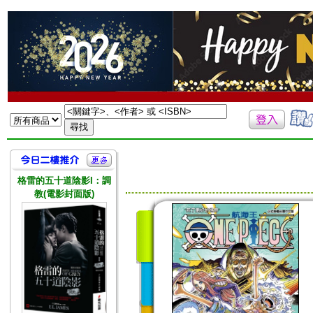
格雷的五十道陰影I：調
教(電影封面版)