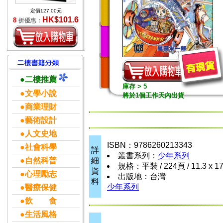
定價127.00元
HK$101.6
8
折優惠：
●二樓推薦
庫存 > 5
●文學小說
將於1個工作天內出貨
●商業理財
●藝術設計
●人文史地
ISBN：9786260213343
●社會科學
詳
叢書系列：
少年系列
●自然科普
細
規格：平裝 / 224頁 / 11.3 x 1
資
●心理勵志
出版地：台灣
料
少年系列
●醫療保健
●飲 食
●生活風格