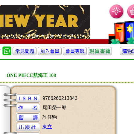
ONE PIECE航海王 108
9786260213343
尾田榮一郎
許任駒
東立