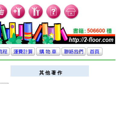
其 他 著 作