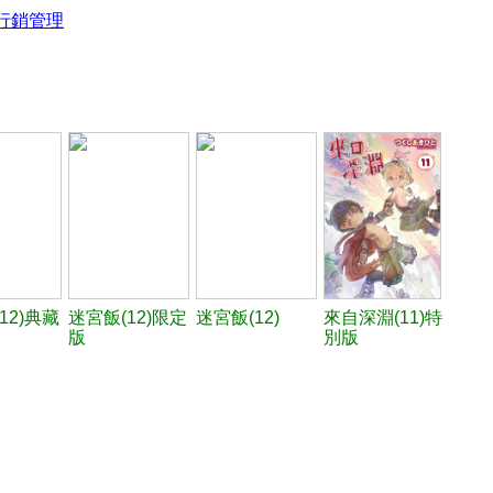
行銷管理
12)典藏
迷宮飯(12)限定
迷宮飯(12)
來自深淵(11)特
版
別版