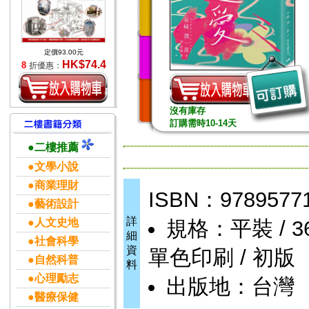
定價93.00元
HK$74.4
8
折優惠：
沒有庫存
訂購需時10-14天
●二樓推薦
●文學小說
●商業理財
ISBN：9789577
●藝術設計
詳
●人文史地
規格：平裝 / 368頁
細
●社會科學
資
單色印刷 / 初版
●自然科普
料
●心理勵志
出版地：台灣
●醫療保健