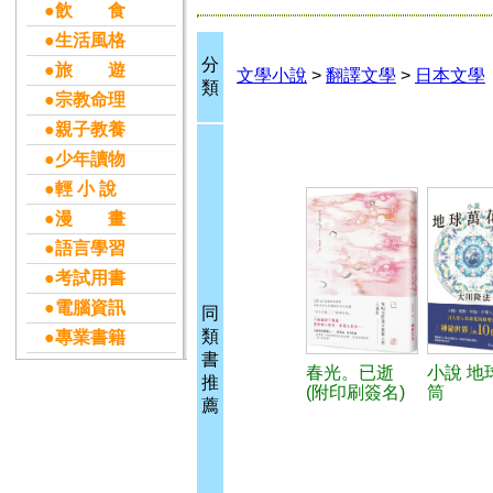
●飲 食
●生活風格
分
●旅 遊
文學小說
>
翻譯文學
>
日本文學
類
●宗教命理
●親子教養
●少年讀物
●輕 小 說
●漫 畫
●語言學習
●考試用書
●電腦資訊
同
類
●專業書籍
書
春光。已逝
小說 地
推
(附印刷簽名)
筒
薦