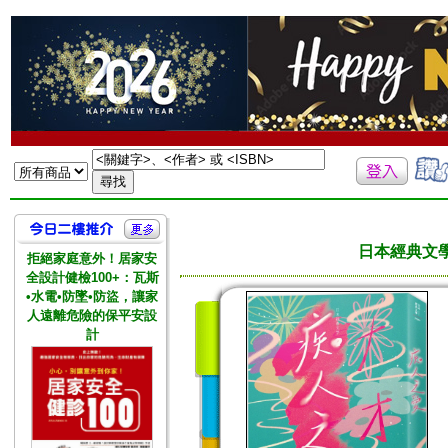
日本經典文
拒絕家庭意外！居家安
全設計健檢100+：瓦斯
•水電•防墜•防盜，讓家
人遠離危險的保平安設
計