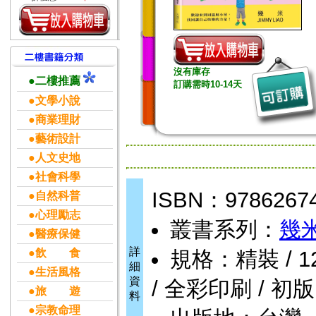
沒有庫存
●二樓推薦
訂購需時10-14天
●文學小說
●商業理財
●藝術設計
●人文史地
●社會科學
ISBN：9786267
●自然科普
●心理勵志
叢書系列：
幾
●醫療保健
詳
●飲 食
規格：精裝 / 120
細
●生活風格
資
/ 全彩印刷 / 初版
●旅 遊
料
●宗教命理