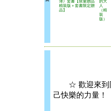
簿》套書【限量贈品
的大
精裝版＋套書限定贈
人
品】
（精
裝
版）
☆ 歡迎來到同
己快樂的力量！