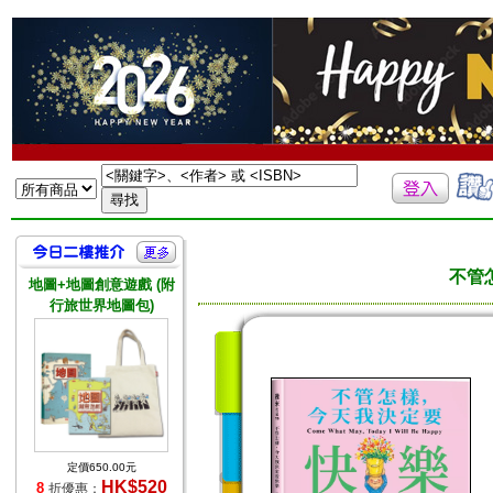
不管
地圖+地圖創意遊戲 (附
行旅世界地圖包)
定價650.00元
HK$520
8
折優惠：