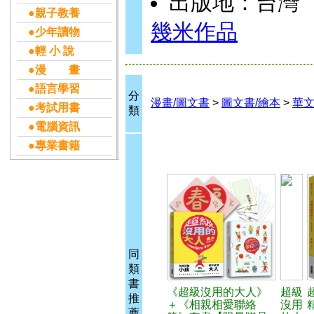
出版地：台灣
●親子教養
幾米作品
●少年讀物
●輕 小 說
●漫 畫
●語言學習
分
漫畫/圖文書
>
圖文書/繪本
>
華文
●考試用書
類
●電腦資訊
●專業書籍
同
類
書
《超級沒用的大人》
超級
推
＋《相親相愛聯絡
沒用
薦