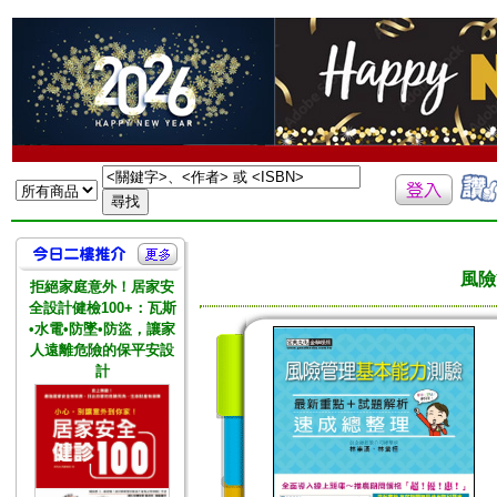
風險
拒絕家庭意外！居家安
全設計健檢100+：瓦斯
•水電•防墜•防盜，讓家
人遠離危險的保平安設
計