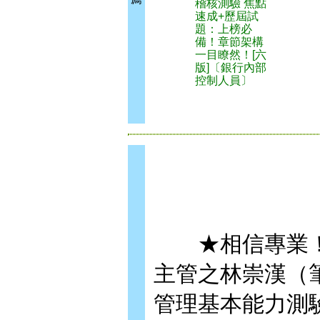
稽核測驗 焦點
速成+歷屆試
題：上榜必
備！章節架構
一目瞭然！[六
版]〔銀行內部
控制人員〕
★相信專業！
主管之林崇漢（
管理基本能力測