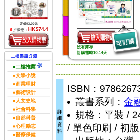
定價93.00元
HK$74.4
8
折優惠：
沒有庫存
訂購需時10-14天
●二樓推薦
●文學小說
●商業理財
ISBN：9786267
●藝術設計
叢書系列：
金
●人文史地
●社會科學
詳
規格：平裝 / 248
●自然科普
細
資
/ 單色印刷 / 初版
●心理勵志
料
●醫療保健