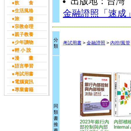
出版地：台灣
●飲 食
●生活風格
金融證照「速成
●旅 遊
●宗教命理
●親子教養
分
●少年讀物
考試用書
>
金融證照
>
內控/風管
類
●輕 小 說
●漫 畫
●語言學習
●考試用書
●電腦資訊
●專業書籍
同
類
書
2023年銀行內
內部稽
推
部控制與內部
Internal
薦