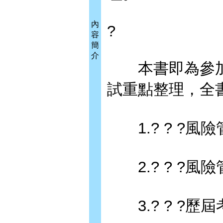
內
?
容
簡
介
本書即為參加
試重點整理，全
1.? ? ?風
2.? ? ?風
3.? ? ?歷