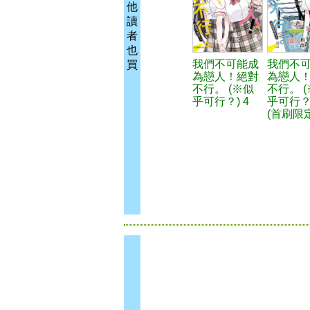
他
讀
者
也
我們不可能成
我們不
買
為戀人！絕對
為戀人
不行。 (※似
不行。 
乎可行？) 4
乎可行？)
(首刷限