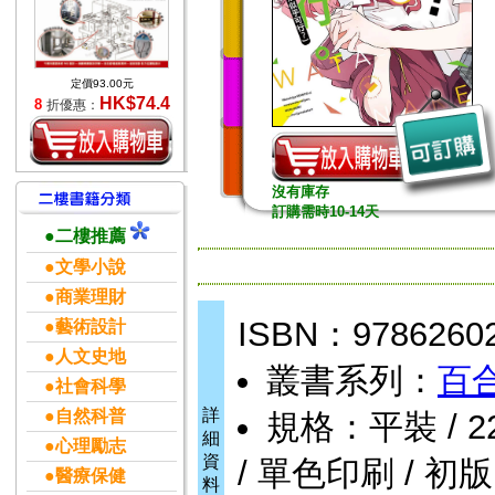
定價93.00元
HK$74.4
8
折優惠：
沒有庫存
訂購需時10-14天
●二樓推薦
●文學小說
●商業理財
ISBN：9786260
●藝術設計
●人文史地
叢書系列：
百
●社會科學
詳
●自然科普
規格：平裝 / 224頁
細
●心理勵志
資
/ 單色印刷 / 初版
●醫療保健
料