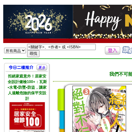
我們不可能
拒絕家庭意外！居家安
全設計健檢100+：瓦斯
•水電•防墜•防盜，讓家
人遠離危險的保平安設
計