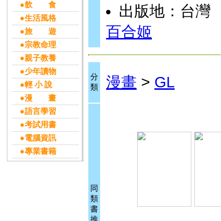
●飲 食
出版地：台灣
●生活風格
百合姬
●旅 遊
●宗教命理
●親子教養
●少年讀物
分
漫畫
>
GL
●輕 小 說
類
●漫 畫
●語言學習
●考試用書
●電腦資訊
●專業書籍
同
類
書
推