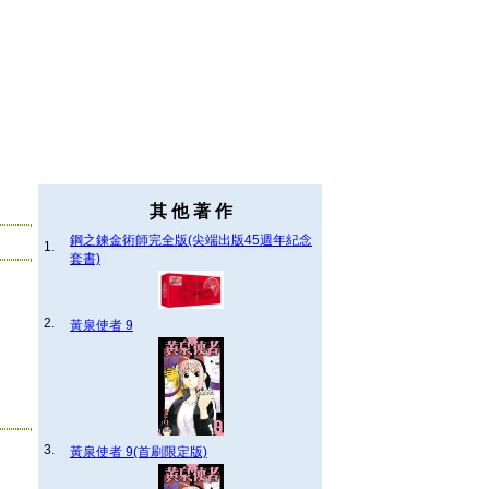
其 他 著 作
鋼之鍊金術師完全版(尖端出版45週年紀念
1.
套書)
2.
黃泉使者 9
3.
黃泉使者 9(首刷限定版)