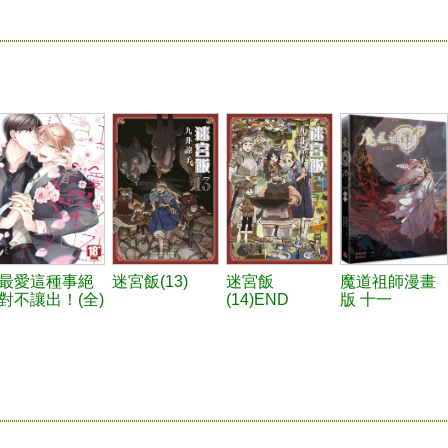
最愛這種事絕
迷宮飯(13)
迷宮飯
魔道祖師漫畫
對不讓出！(全)
(14)END
版 十一