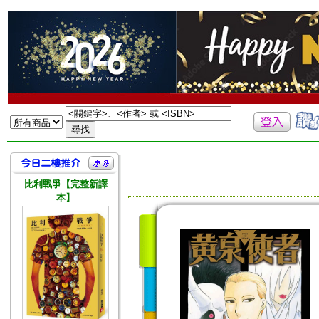
比利戰爭【完整新譯
本】