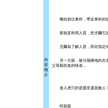
獨自前往東村，帶走東村的孩
那就是利用人質，把尤爾引誘
尤爾為了解人質，而在指定地
內
另一方面，被分隔兩地的左右
容
父母親的血的味道…
簡
介
進入虎穴的是盟友還是敵人？
特裝版