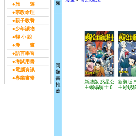
類
●旅 遊
●宗教命理
●親子教養
●少年讀物
●輕 小 說
●漫 畫
●語言學習
●考試用書
同
●電腦資訊
類
●專業書籍
書
新裝版 惑星公
新裝版 
推
主蜥蜴騎士 8
主蜥蜴騎
薦