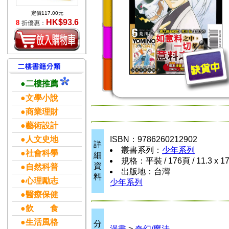
定價117.00元
HK$93.6
8
折優惠：
●二樓推薦
●文學小說
●商業理財
●藝術設計
●人文史地
ISBN：9786260212902
詳
叢書系列：
少年系列
●社會科學
細
規格：平裝 / 176頁 / 11.3 x 1
資
●自然科普
出版地：台灣
料
●心理勵志
少年系列
●醫療保健
●飲 食
●生活風格
分
漫畫
>
奇幻/魔法