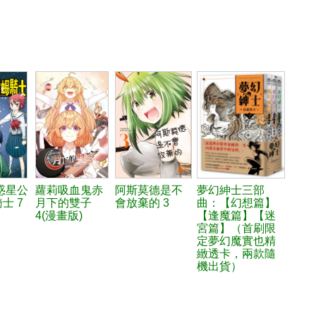
惑星公
蘿莉吸血鬼赤
阿斯莫德是不
夢幻紳士三部
士 7
月下的雙子
會放棄的 3
曲：【幻想篇】
4(漫畫版)
【逢魔篇】【迷
宮篇】（首刷限
定夢幻魔實也精
緻透卡，兩款隨
機出貨）