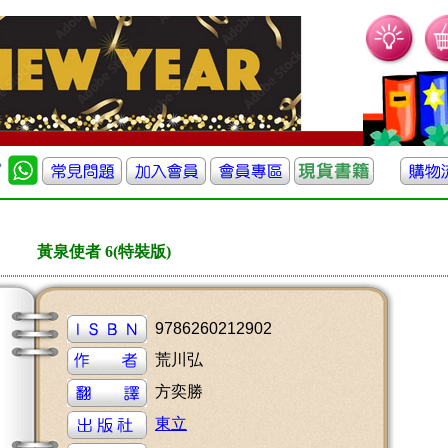
黃泉使者 6(特裝版)
9786260212902
荒川弘
方奕勝
東立