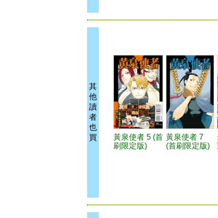
其
他
讀
者
也
黃泉使者 5 (首
黃泉使者 7
買
刷限定版)
(首刷限定版)