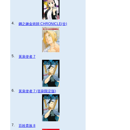
4.
鋼之鍊金術師 CHRONICLE(全)
5.
黃泉使者 7
6.
黃泉使者 7 (首刷限定版)
7.
百姓貴族 8