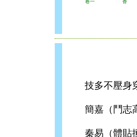
卷一
香
技多不壓身穿越
簡嘉（鬥志高
秦易（體貼捶