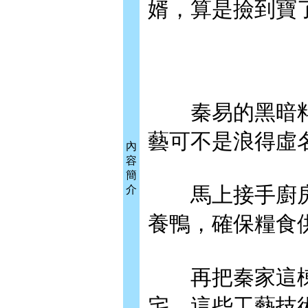
婿，算是撿到寶
秦易的黑暗料
藝可不是浪得虛
內
容
簡
馬上接手廚房
介
養鴨，確保糧食
再把秦家這棟
宅，這些工藝技