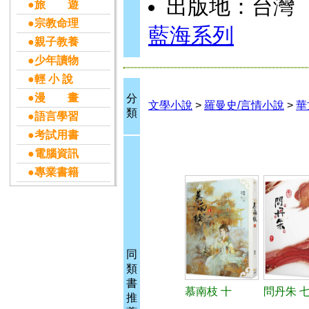
出版地：台灣
●旅 遊
●宗教命理
藍海系列
●親子教養
●少年讀物
●輕 小 說
●漫 畫
分
文學小說
>
羅曼史/言情小說
>
華
類
●語言學習
●考試用書
●電腦資訊
●專業書籍
同
類
書
慕南枝 十
問丹朱 七
推