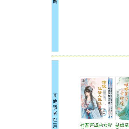
薦
其
他
讀
者
也
社畜穿成惡女配
姑娘掌
買