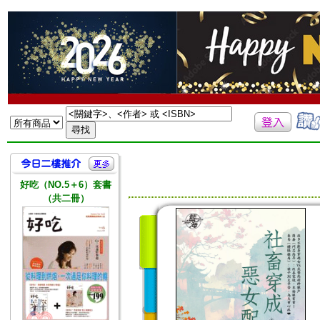
好吃（NO.5＋6）套書
（共二冊）