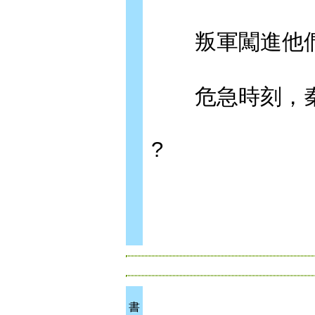
叛軍闖進他們
危急時刻，秦
?
書