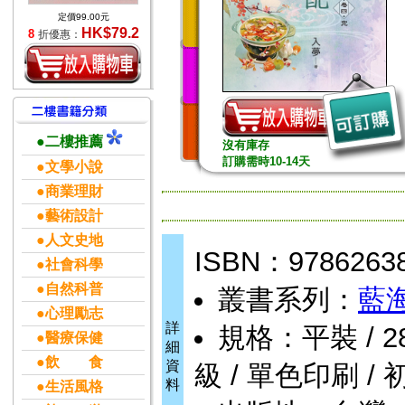
定價99.00元
HK$79.2
8
折優惠：
●二樓推薦
沒有庫存
訂購需時10-14天
●文學小說
●商業理財
●藝術設計
●人文史地
ISBN：9786263
●社會科學
●自然科普
叢書系列：
藍
●心理勵志
詳
規格：平裝 / 288頁
●醫療保健
細
●飲 食
資
級 / 單色印刷 / 
料
●生活風格