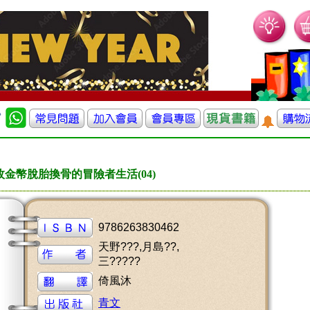
枚金幣脫胎換骨的冒險者生活(04)
9786263830462
天野???,月島??,
三?????
倚風沐
青文