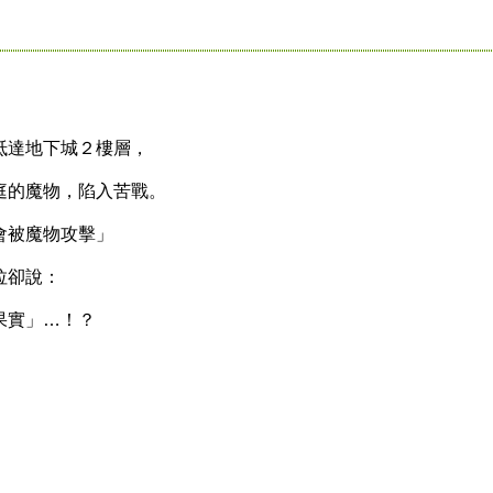
達地下城２樓層，
的魔物，陷入苦戰。
被魔物攻擊」
拉卻說：
實」…！？