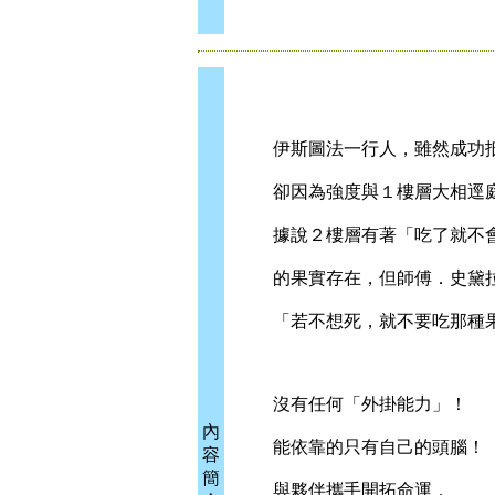
伊斯圖法一行人，雖然成功抵
卻因為強度與１樓層大相逕庭
據說２樓層有著「吃了就不會
的果實存在，但師傅．史黛
「若不想死，就不要吃那種果
沒有任何「外掛能力」！
內
能依靠的只有自己的頭腦！
容
簡
與夥伴攜手開拓命運，