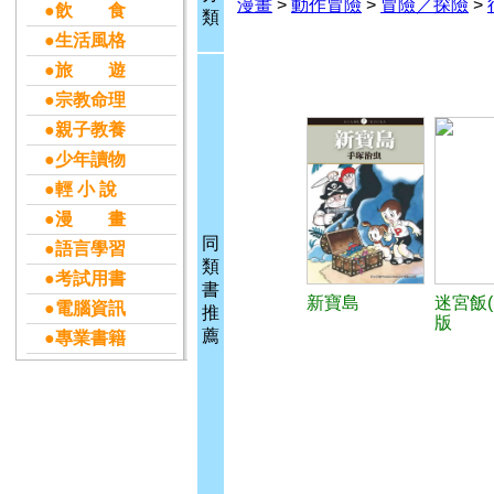
漫畫
>
動作冒險
>
冒險／探險
>
●飲 食
類
●生活風格
●旅 遊
●宗教命理
●親子教養
●少年讀物
●輕 小 說
●漫 畫
同
●語言學習
類
●考試用書
書
新寶島
迷宮飯(
●電腦資訊
推
版
薦
●專業書籍