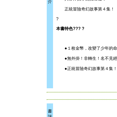
介
正統冒險奇幻故事第４集！
?
本書特色??? ?
●１枚金幣，改變了少年的命
●無外掛！非轉生！名不見經
●正統冒險奇幻故事第４集
書
評