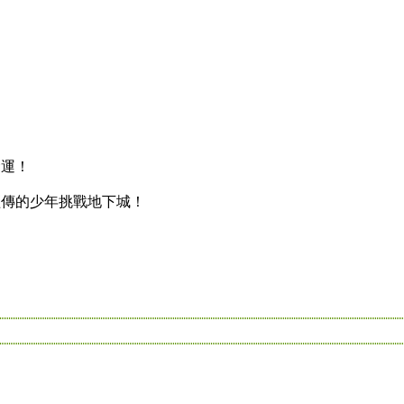
運！
傳的少年挑戰地下城！
！