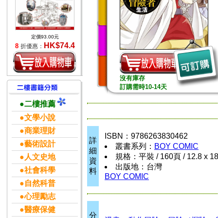
定價93.00元
HK$74.4
8
折優惠：
沒有庫存
訂購需時10-14天
●二樓推薦
●文學小說
●商業理財
ISBN：9786263830462
詳
●藝術設計
叢書系列：
BOY COMIC
細
規格：平裝 / 160頁 / 12.8 x 1
●人文史地
資
出版地：台灣
●社會科學
料
BOY COMIC
●自然科普
●心理勵志
●醫療保健
分