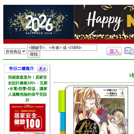
1
拒絕家庭意外！居家安
全設計健檢100+：瓦斯
•水電•防墜•防盜，讓家
人遠離危險的保平安設
計