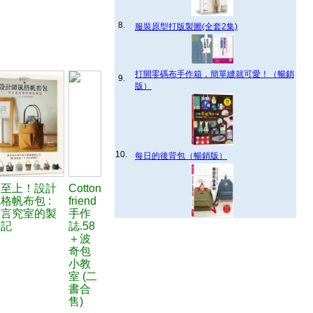
8.
服裝原型打版製圖(全套2集)
打開零碼布手作箱，簡單縫就可愛！（暢銷
9.
版）
10.
每日的後背包（暢銷版）
約至上！設計
Cotton
格帆布包 :
friend
作言究室的製
手作
筆記
誌.58
＋波
奇包
小教
室 (二
書合
售)