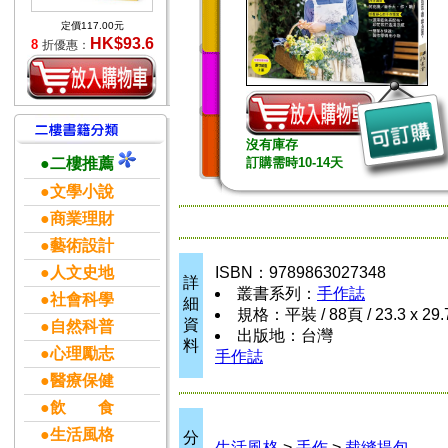
定價117.00元
HK$93.6
8
折優惠：
沒有庫存
●二樓推薦
訂購需時10-14天
●文學小說
●商業理財
●藝術設計
●人文史地
ISBN：9789863027348
詳
叢書系列：
手作誌
●社會科學
細
規格：平裝 / 88頁 / 23.3 x 29
資
●自然科普
出版地：台灣
料
●心理勵志
手作誌
●醫療保健
●飲 食
●生活風格
分
生活風格
>
手作
>
裁縫提包