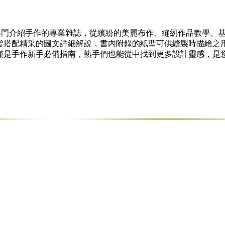
誌」是專門介紹手作的專業雜誌，從繽紛的美麗布作、縫紉作品教學
皆搭配精采的圖文詳細解說，書內附錄的紙型可供縫製時描繪之
僅是手作新手必備指南，熟手們也能從中找到更多設計靈感，是