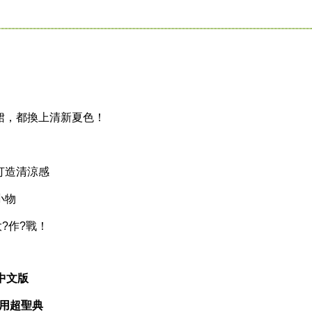
，都換上清新夏色！
造清涼感
小物
?作?戰！
中文版
兩用超聖典