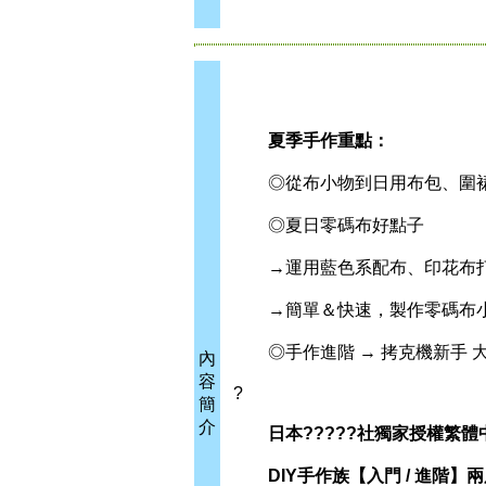
夏季手作重點：
◎從布小物到日用布包、圍裙
◎夏日零碼布好點子
→運用藍色系配布、印花布打
→簡單＆快速，製作零碼布
◎手作進階 → 拷克機新手 大
內
容
?
簡
介
日本?????社獨家授權繁體
DIY手作族【入門 / 進階】