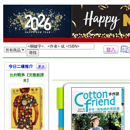
比利戰爭【完整新譯
本】