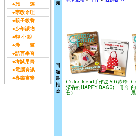
類
●旅 遊
●宗教命理
●親子教養
●少年讀物
●輕 小 說
●漫 畫
●語言學習
●考試用書
同
●電腦資訊
類
●專業書籍
書
Cotton friend手作誌.59+赤峰
C
推
清香的HAPPY BAGS(二冊合
的
薦
售)
展