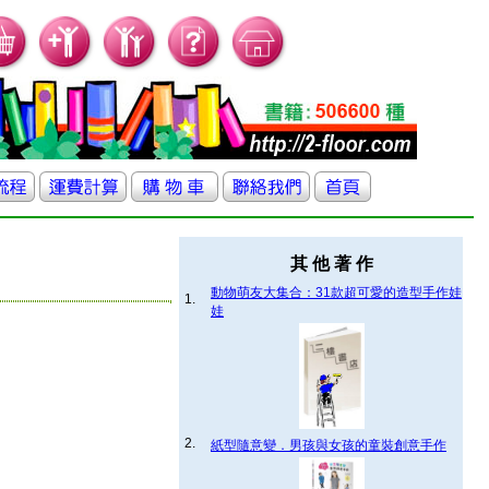
其 他 著 作
動物萌友大集合：31款超可愛的造型手作娃
1.
娃
2.
紙型隨意變．男孩與女孩的童裝創意手作