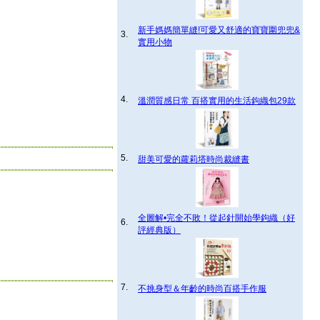
新手媽媽簡單縫!可愛又舒適的寶寶圍兜兜&
3.
實用小物
4.
溫潤質感日常 百搭實用的生活鉤織包29款
5.
甜美可愛的蘿莉塔時尚裁縫書
全圖解•完全不敗！從起針開始學鉤織（好
6.
評經典版）
7.
不挑身型＆年齡的時尚百搭手作服