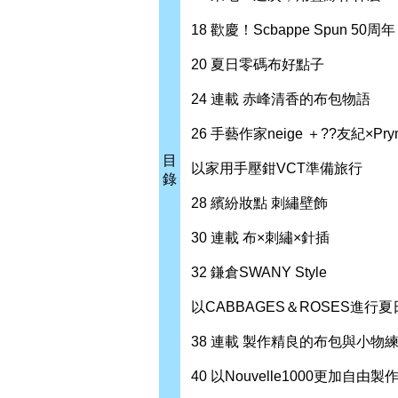
18 歡慶！Scbappe Spun 50周年
20 夏日零碼布好點子
24 連載 赤峰清香的布包物語
26 手藝作家neige ＋??友紀×Pry
目
以家用手壓鉗VCT準備旅行
錄
28 繽紛妝點 刺繡壁飾
30 連載 布×刺繡×針插
32 鎌倉SWANY Style
以CABBAGES＆ROSES進行
38 連載 製作精良的布包與小物
40 以Nouvelle1000更加自由製