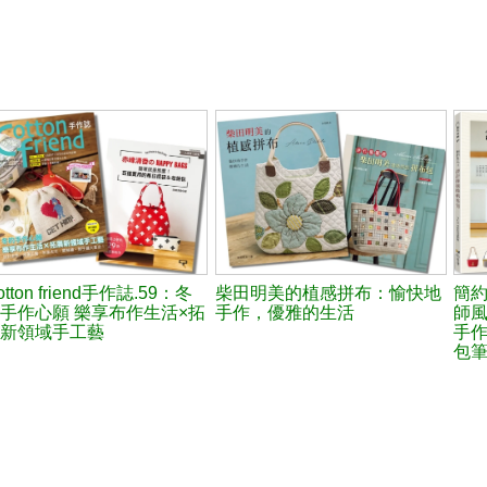
otton friend手作誌.59：冬
柴田明美的植感拼布：愉快地
簡
手作心願 樂享布作生活×拓
手作，優雅的生活
師風
新領域手工藝
手
包