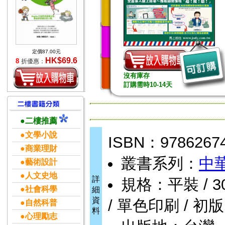
定價87.00元
HK$69.6
8
折優惠：
沒有庫存
訂購需時10-14天
●二樓推薦
●文學小說
ISBN：9786267
●商業理財
叢書系列：
中
●藝術設計
●人文史地
詳
規格：平裝 / 304
●社會科學
細
資
/ 單色印刷 / 初版
●自然科普
料
●心理勵志