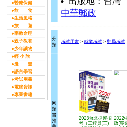
出版地：台灣
●醫療保健
●飲 食
中華郵政
●生活風格
●旅 遊
●宗教命理
分
●親子教養
考試用書
>
就業考試
>
郵局考試
類
●少年讀物
●輕 小 說
●漫 畫
●語言學習
●考試用書
●電腦資訊
●專業書籍
同
類
書
2023台北捷運招
202
推
考（工程員(三)
政[專
薦