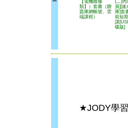
【電機維修
(二)
類】）套書（贈
員][速
題庫網帳號、雲
庫]套
端課程）
前短
課[U
碟版]
★JODY學習