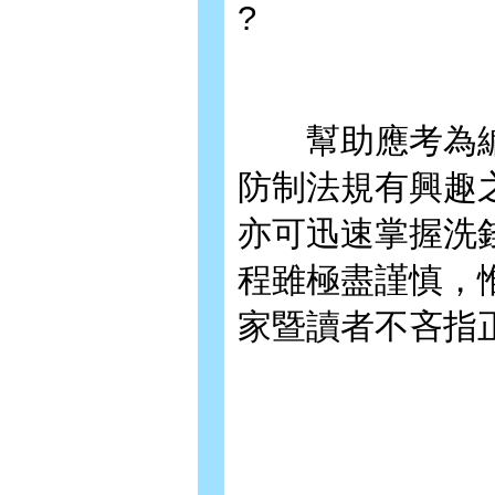
?
幫助應考為編
防制法規有興趣
亦可迅速掌握洗
程雖極盡謹慎，
家暨讀者不吝指