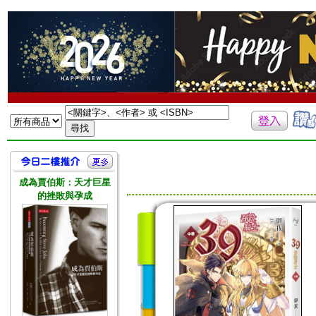
成為賈伯斯：天才巨星
的挫敗與孕成