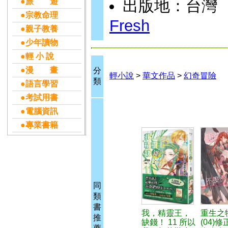
●旅 遊
出版地：台灣
●宗教命理
Fresh
●親子教養
●少年讀物
●輕 小 說
●漫 畫
分
輕小說
>
華文作品
>
幻奇冒險
類
●語言學習
●考試用書
●電腦資訊
●專業書籍
同
類
書
我，精靈王，
重生之
推
缺錢！ 11 所以
(04)