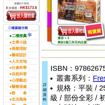
定價217.00元
HK$173.6
8
折優惠：
●二樓推薦
庫存 > 5
●文學小說
將於1個工作天內出貨
●商業理財
●藝術設計
●人文史地
ISBN：9786267
●社會科學
●自然科普
叢書系列：
Fre
●心理勵志
詳
規格：平裝 / 256頁
●醫療保健
細
●飲 食
資
級 / 部份全彩 / 
●生活風格
料