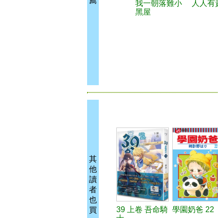
薦
我一朝落難小
人人有
黑屋
其
他
讀
者
也
39 上卷 吾命騎
學園奶爸 22
買