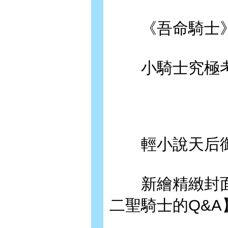
《吾命騎士》
小騎士究極考
輕小說天后御我 
新繪精緻封面
二聖騎士的Q&A